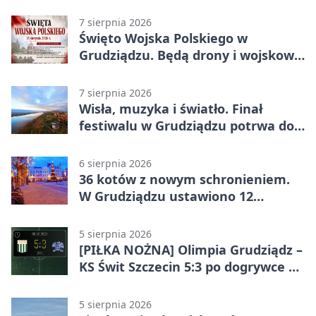
godziny otwarcia
7 sierpnia 2026
Święto Wojska Polskiego w
Grudziądzu. Będą drony i wojskowa
grochówka
7 sierpnia 2026
Wisła, muzyka i światło. Finał
festiwalu w Grudziądzu potrwa do
wieczora
6 sierpnia 2026
36 kotów z nowym schronieniem.
W Grudziądzu ustawiono 12
potrójnych budek
5 sierpnia 2026
[PIŁKA NOŻNA] Olimpia Grudziądz –
KS Świt Szczecin 5:3 po dogrywce w
Pucharze Polski. Gospodarze
odwrócili losy meczu
5 sierpnia 2026