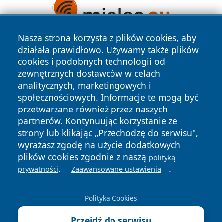
Nasza strona korzysta z plików cookies, aby
działała prawidłowo. Używamy także plików
cookies i podobnych technologii od
zewnętrznych dostawców w celach
analitycznych, marketingowych i
społecznościowych. Informacje te mogą być
Copyright © 2026 wrotagrudziadza.pl Wszystkie prawa
przetwarzane również przez naszych
zastrzeżone.
partnerów. Kontynuując korzystanie ze
strony lub klikając „Przechodzę do serwisu",
wyrażasz zgodę na użycie dodatkowych
Polityka
Polityka
News
Autorzy
plików cookies zgodnie z naszą
polityką
Prywatności
Cookies
.
.
prywatności
Zaawansowane ustawienia
Polityka Cookies
Przejdź do serwisu