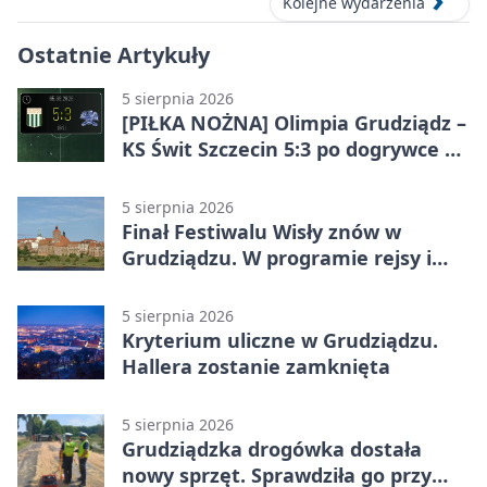
Kolejne wydarzenia
Ostatnie Artykuły
5 sierpnia 2026
[PIŁKA NOŻNA] Olimpia Grudziądz –
KS Świt Szczecin 5:3 po dogrywce w
Pucharze Polski. Gospodarze
odwrócili losy meczu
5 sierpnia 2026
Finał Festiwalu Wisły znów w
Grudziądzu. W programie rejsy i
parady
5 sierpnia 2026
Kryterium uliczne w Grudziądzu.
Hallera zostanie zamknięta
5 sierpnia 2026
Grudziądzka drogówka dostała
nowy sprzęt. Sprawdziła go przy