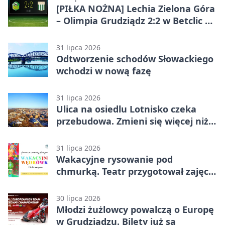
[PIŁKA NOŻNA] Lechia Zielona Góra
– Olimpia Grudziądz 2:2 w Betclic 2.
lidze. Olimpia wyrwała punkt w
końcówce
31 lipca 2026
Odtworzenie schodów Słowackiego
wchodzi w nową fazę
31 lipca 2026
Ulica na osiedlu Lotnisko czeka
przebudowa. Zmieni się więcej niż
nawierzchnia
31 lipca 2026
Wakacyjne rysowanie pod
chmurką. Teatr przygotował zajęcia
dla młodych
30 lipca 2026
Młodzi żużlowcy powalczą o Europę
w Grudziądzu. Bilety już są