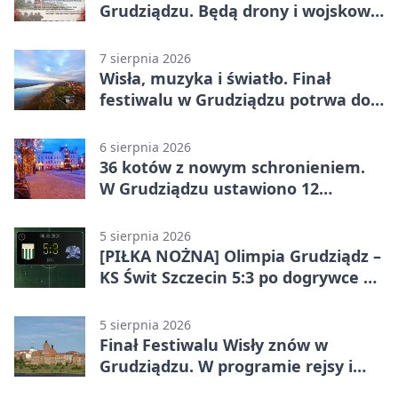
Grudziądzu. Będą drony i wojskowa
grochówka
7 sierpnia 2026
Wisła, muzyka i światło. Finał
festiwalu w Grudziądzu potrwa do
wieczora
6 sierpnia 2026
36 kotów z nowym schronieniem.
W Grudziądzu ustawiono 12
potrójnych budek
5 sierpnia 2026
[PIŁKA NOŻNA] Olimpia Grudziądz –
KS Świt Szczecin 5:3 po dogrywce w
Pucharze Polski. Gospodarze
odwrócili losy meczu
5 sierpnia 2026
Finał Festiwalu Wisły znów w
Grudziądzu. W programie rejsy i
parady