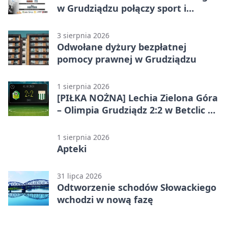
w Grudziądzu połączy sport i
jubileusz
3 sierpnia 2026
Odwołane dyżury bezpłatnej
pomocy prawnej w Grudziądzu
1 sierpnia 2026
[PIŁKA NOŻNA] Lechia Zielona Góra
– Olimpia Grudziądz 2:2 w Betclic 2.
lidze. Olimpia wyrwała punkt w
końcówce
1 sierpnia 2026
Apteki
31 lipca 2026
Odtworzenie schodów Słowackiego
wchodzi w nową fazę