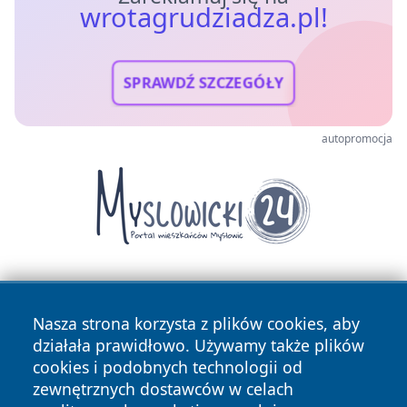
wrotagrudziadza.pl!
SPRAWDŹ SZCZEGÓŁY
autopromocja
Nasza strona korzysta z plików cookies, aby
działała prawidłowo. Używamy także plików
cookies i podobnych technologii od
zewnętrznych dostawców w celach
Copyright © 2026 wrotagrudziadza.pl Wszystkie prawa