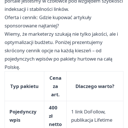
portale jesteśmy w czołówce pod względem szybkości
indeksacji i stabilności linków.
Oferta i cennik: Gdzie kupować artykuły
sponsorowane najtaniej?
Wiemy, że marketerzy szukają nie tylko jakości, ale i
optymalizacji budżetu. Poniżej prezentujemy
skrócony cennik opcje na każdą kieszeń – od
pojedynczych wpisów po pakiety hurtowe na całą
Polskę.
Cena
Typ pakietu
za
Dlaczego warto?
art.
400
Pojedynczy
1 link DoFollow,
zł
wpis
publikacja Lifetime
netto