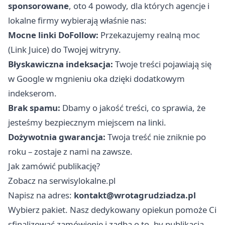
sponsorowane
, oto 4 powody, dla których agencje i
lokalne firmy wybierają właśnie nas:
Mocne linki DoFollow:
Przekazujemy realną moc
(Link Juice) do Twojej witryny.
Błyskawiczna indeksacja:
Twoje treści pojawiają się
w Google w mgnieniu oka dzięki dodatkowym
indekserom.
Brak spamu:
Dbamy o jakość treści, co sprawia, że
jesteśmy bezpiecznym miejscem na linki.
Dożywotnia gwarancja:
Twoja treść nie zniknie po
roku – zostaje z nami na zawsze.
Jak zamówić publikację?
Zobacz na serwisylokalne.pl
Napisz na adres:
kontakt@wrotagrudziadza.pl
Wybierz pakiet. Nasz dedykowany opiekun pomoże Ci
sfinalizować zamówienie i zadba o to, by publikacja