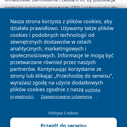
spełniała najwyższe standardy SEO i widoczności dla
lokalnych mieszkańców Grudziądzu.
Nasza strona korzysta z plików cookies, aby
działała prawidłowo. Używamy także plików
cookies i podobnych technologii od
zewnętrznych dostawców w celach
Copyright © 2026 wrotagrudziadza.pl Wszystkie prawa
analitycznych, marketingowych i
zastrzeżone.
społecznościowych. Informacje te mogą być
przetwarzane również przez naszych
partnerów. Kontynuując korzystanie ze
Polityka
Polityka
News
Autorzy
strony lub klikając „Przechodzę do serwisu",
Prywatności
Cookies
wyrażasz zgodę na użycie dodatkowych
plików cookies zgodnie z naszą
polityką
.
.
prywatności
Zaawansowane ustawienia
Polityka Cookies
Przejdź do serwisu