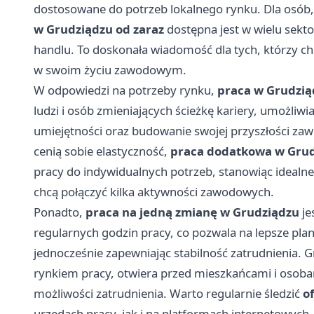
dostosowane do potrzeb lokalnego rynku. Dla osób, 
w Grudziądzu od zaraz
dostępna jest w wielu sekt
handlu. To doskonała wiadomość dla tych, którzy ch
w swoim życiu zawodowym.
W odpowiedzi na potrzeby rynku,
praca w Grudzią
ludzi i osób zmieniających ścieżkę kariery, umożliw
umiejętności oraz budowanie swojej przyszłości za
cenią sobie elastyczność,
praca dodatkowa w Gru
pracy do indywidualnych potrzeb, stanowiąc idealne
chcą połączyć kilka aktywności zawodowych.
Ponadto,
praca na jedną zmianę w Grudziądzu
je
regularnych godzin pracy, co pozwala na lepsze pla
jednocześnie zapewniając stabilność zatrudnienia. G
rynkiem pracy, otwiera przed mieszkańcami i osobam
możliwości zatrudnienia. Warto regularnie śledzić
o
urzędach pracy, jak i na platformach internetowych