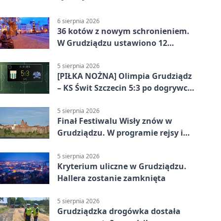
6 sierpnia 2026
36 kotów z nowym schronieniem.
W Grudziądzu ustawiono 12
potrójnych budek
5 sierpnia 2026
[PIŁKA NOŻNA] Olimpia Grudziądz
– KS Świt Szczecin 5:3 po dogrywce
w Pucharze Polski. Gospodarze
odwrócili losy meczu
5 sierpnia 2026
Finał Festiwalu Wisły znów w
Grudziądzu. W programie rejsy i
parady
5 sierpnia 2026
Kryterium uliczne w Grudziądzu.
Hallera zostanie zamknięta
5 sierpnia 2026
Grudziądzka drogówka dostała