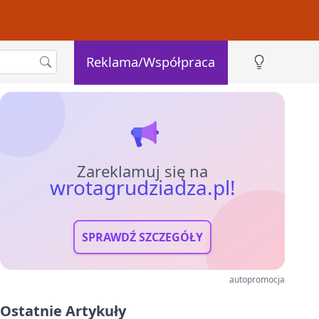
Reklama/Współpraca
Zareklamuj się na
wrotagrudziadza.pl!
SPRAWDŹ SZCZEGÓŁY
autopromocja
Ostatnie Artykuły