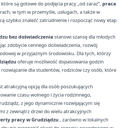
które są gotowe do podjęcia pracy „od zaraz”,
praca
orach, w tym w przemyśle, usługach, a także w
cą szybko znaleźć zatrudnienie i rozpocząć nowy etap
dzu bez doświadczenia
stanowi szansę dla młodych
iając zdobycie cennego doświadczenia, rozwój
wodowej w przyjaznym środowisku. Dla tych, którzy
dziądzu
oferuje możliwość dopasowania godzin
 rozwiązanie dla studentów, rodziców czy osób, które
st atrakcyjną opcją dla osób poszukujących
nowanie czasu wolnego i życia rodzinnego,
rudziądz, z jego dynamicznie rozwijającym się
i z zewnątrz drzwi do wielu atrakcyjnych
ferty pracy w Grudziądzu
, zarówno w lokalnych
, aby nie przegapić okazji do rozwoju zawodowego w