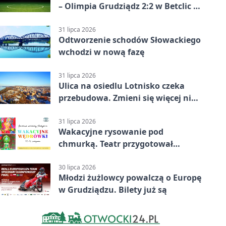
– Olimpia Grudziądz 2:2 w Betclic 2.
lidze. Olimpia wyrwała punkt w
końcówce
31 lipca 2026
Odtworzenie schodów Słowackiego
wchodzi w nową fazę
31 lipca 2026
Ulica na osiedlu Lotnisko czeka
przebudowa. Zmieni się więcej niż
nawierzchnia
31 lipca 2026
Wakacyjne rysowanie pod
chmurką. Teatr przygotował
zajęcia dla młodych
30 lipca 2026
Młodzi żużlowcy powalczą o Europę
w Grudziądzu. Bilety już są