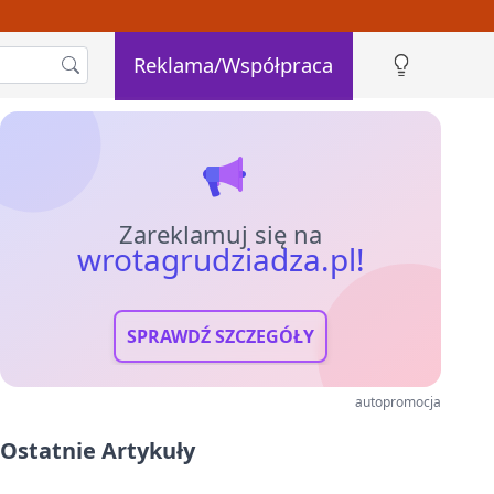
Reklama/Współpraca
Zareklamuj się na
wrotagrudziadza.pl!
SPRAWDŹ SZCZEGÓŁY
autopromocja
Ostatnie Artykuły