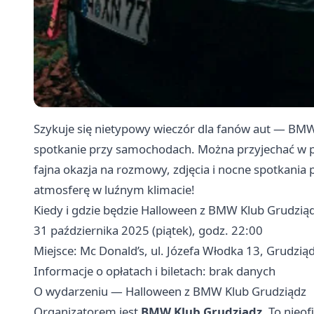
Szykuje się nietypowy wieczór dla fanów aut — BM
spotkanie przy samochodach. Można przyjechać w prz
fajna okazja na rozmowy, zdjęcia i nocne spotkania
atmosferę w luźnym klimacie!
Kiedy i gdzie będzie Halloween z BMW Klub Grudzią
31 października 2025 (piątek), godz. 22:00
Miejsce: Mc Donald’s, ul. Józefa Włodka 13, Grudzią
Informacje o opłatach i biletach: brak danych
O wydarzeniu — Halloween z BMW Klub Grudziądz
Organizatorem jest
BMW Klub Grudziądz
. To nieo