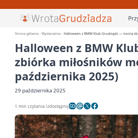
Prz
Strona główna
Wydarzenia
Halloween z BMW Klub Grudziądz — nocna zbió
Halloween z BMW Klu
zbiórka miłośników mo
października 2025)
29 października 2025
1 min czytania
Udostępnij