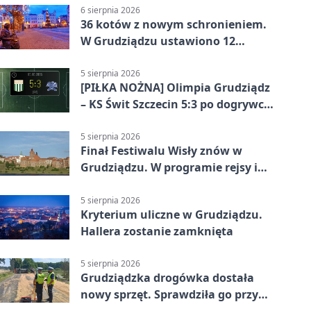
6 sierpnia 2026
36 kotów z nowym schronieniem.
W Grudziądzu ustawiono 12
potrójnych budek
5 sierpnia 2026
[PIŁKA NOŻNA] Olimpia Grudziądz
– KS Świt Szczecin 5:3 po dogrywce
w Pucharze Polski. Gospodarze
odwrócili losy meczu
5 sierpnia 2026
Finał Festiwalu Wisły znów w
Grudziądzu. W programie rejsy i
parady
5 sierpnia 2026
Kryterium uliczne w Grudziądzu.
Hallera zostanie zamknięta
5 sierpnia 2026
Grudziądzka drogówka dostała
nowy sprzęt. Sprawdziła go przy
ciągniku