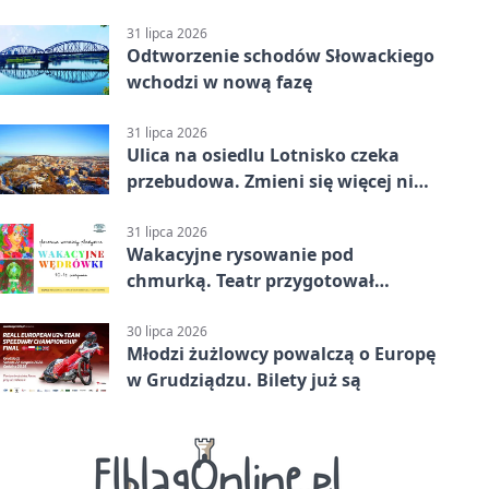
lidze. Olimpia wyrwała punkt w
końcówce
31 lipca 2026
Odtworzenie schodów Słowackiego
wchodzi w nową fazę
31 lipca 2026
Ulica na osiedlu Lotnisko czeka
przebudowa. Zmieni się więcej niż
nawierzchnia
31 lipca 2026
Wakacyjne rysowanie pod
chmurką. Teatr przygotował
zajęcia dla młodych
30 lipca 2026
Młodzi żużlowcy powalczą o Europę
w Grudziądzu. Bilety już są