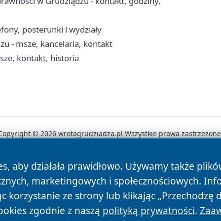
awności w Grudziądzu - kontakt, godziny,
fony, posterunki i wydziały
zu - msze, kancelaria, kontakt
e, kontakt, historia
Copyright © 2026 wrotagrudziadza.pl Wszystkie prawa zastrzeżone
es, aby działała prawidłowo. Używamy także plik
News
Autorzy
Polityka Prywatności
Polityka Cookie
cznych, marketingowych i społecznościowych. Inf
 korzystanie ze strony lub klikając „Przechodzę 
ookies zgodnie z naszą
polityką prywatności
.
Zaaw