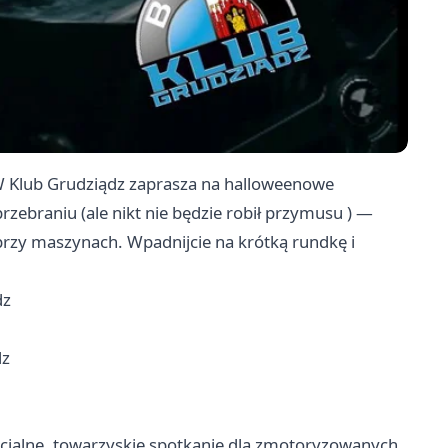
W Klub Grudziądz zaprasza na halloweenowe
ebraniu (ale nikt nie będzie robił przymusu ) —
 przy maszynach. Wpadnijcie na krótką rundkę i
dz
dz
ficjalne, towarzyskie spotkanie dla zmotoryzowanych