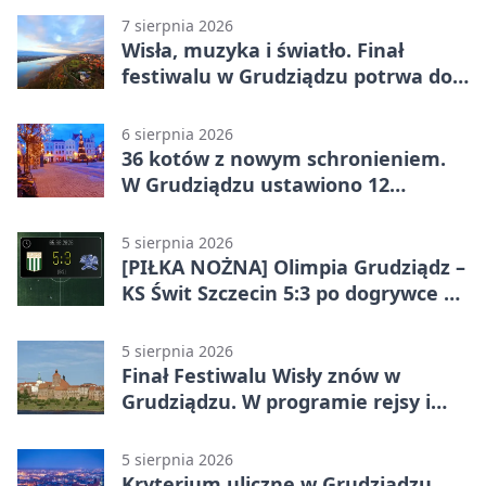
7 sierpnia 2026
Wisła, muzyka i światło. Finał
festiwalu w Grudziądzu potrwa do
wieczora
6 sierpnia 2026
36 kotów z nowym schronieniem.
W Grudziądzu ustawiono 12
potrójnych budek
5 sierpnia 2026
[PIŁKA NOŻNA] Olimpia Grudziądz –
KS Świt Szczecin 5:3 po dogrywce w
Pucharze Polski. Gospodarze
odwrócili losy meczu
5 sierpnia 2026
Finał Festiwalu Wisły znów w
Grudziądzu. W programie rejsy i
parady
5 sierpnia 2026
Kryterium uliczne w Grudziądzu.