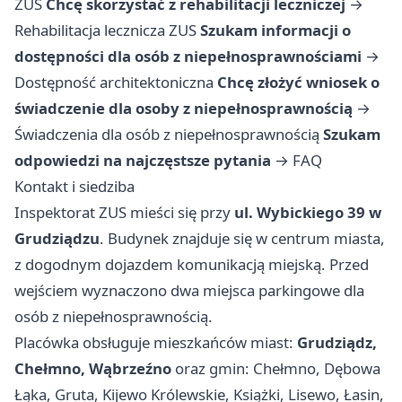
ZUS
Chcę skorzystać z rehabilitacji leczniczej
→
Rehabilitacja lecznicza ZUS
Szukam informacji o
dostępności dla osób z niepełnosprawnościami
→
Dostępność architektoniczna
Chcę złożyć wniosek o
świadczenie dla osoby z niepełnosprawnością
→
Świadczenia dla osób z niepełnosprawnością
Szukam
odpowiedzi na najczęstsze pytania
→
FAQ
Kontakt i siedziba
Inspektorat ZUS mieści się przy
ul. Wybickiego 39 w
Grudziądzu
. Budynek znajduje się w centrum miasta,
z dogodnym dojazdem komunikacją miejską. Przed
wejściem wyznaczono dwa miejsca parkingowe dla
osób z niepełnosprawnością.
Placówka obsługuje mieszkańców miast:
Grudziądz,
Chełmno, Wąbrzeźno
oraz gmin: Chełmno, Dębowa
Łąka, Gruta, Kijewo Królewskie, Książki, Lisewo, Łasin,