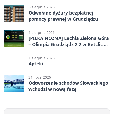
3 sierpnia 2026
Odwołane dyżury bezpłatnej
pomocy prawnej w Grudziądzu
1 sierpnia 2026
[PIŁKA NOŻNA] Lechia Zielona Góra
– Olimpia Grudziądz 2:2 w Betclic 2.
lidze. Olimpia wyrwała punkt w
końcówce
1 sierpnia 2026
Apteki
31 lipca 2026
Odtworzenie schodów Słowackiego
wchodzi w nową fazę