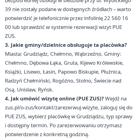
bezpośredniej obsługi w siedzibie przy ul. Wybickiego
39 nie zostały podane w dostępnych źródłach – warto
potwierdzić je telefonicznie przez infolinię 22 560 16
00 lub sprawdzić w systemie rezerwacji wizyt PUE
ZUS.
3. Jakie gminy/dzielnice obsługuje ta placówka?
Miasta: Grudziądz, Chełmno, Wąbrzeźno. Gminy:
Chełmno, Dębowa Łąka, Gruta, Kijewo Królewskie,
Książki, Lisewo, Łasin, Papowo Biskupie, Płużnica,
Radzyń Chełmiński, Rogóźno, Stolno, Świecie nad
Osą, Unisław, Ryńsk.
4. Jak umówić wizytę online (PUE ZUS)?
Wejdź na
zus.pl/o-zus/kontakt/zarezerwuj-wizyte, zaloguj się do
PUE ZUS, wybierz placówkę w Grudziądzu, typ sprawy
i dostępny termin. Po zarezerwowaniu otrzymasz
potwierdzenie z konkretną godziną.