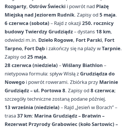
Rozgarty
,
Ostrów Świecki
i powrót nad
Plażę
Miejską nad Jeziorem Rudnik
. Zapisy od
5 maja
.
6 czerwca (sobota)
– Rajd z okazji
250. rocznicy
budowy Twierdzy Grudziądz
– dystans
18 km
,
odwiedzi m.in.
Dzieło Rogowe
,
Fort Parski
,
Fort
Tarpno
,
Fort Dąb
i zakończy się na plaży w
Tarpnie
.
Zapisy od
25 maja
.
28 czerwca (niedziela)
–
Wiślany Biathlon
–
nietypowa formuła: spływ Wisłą z
Grudziądza do
Nowego
i powrót rowerami. Zbiórka przy
Marinie
Grudziądz – ul. Portowa 8
. Zapisy od
8 czerwca
;
szczegóły techniczne zostaną podane później.
13 września (niedziela)
– Rajd „Jesień w Borach” –
trasa
37 km
:
Marina Grudziądz – Bratwin –
Rezerwat Przyrody Grabowiec (koło Sartowic) –