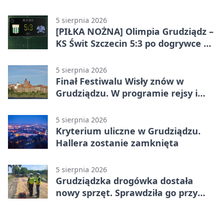
potrójnych budek
5 sierpnia 2026
[PIŁKA NOŻNA] Olimpia Grudziądz –
KS Świt Szczecin 5:3 po dogrywce w
Pucharze Polski. Gospodarze
odwrócili losy meczu
5 sierpnia 2026
Finał Festiwalu Wisły znów w
Grudziądzu. W programie rejsy i
parady
5 sierpnia 2026
Kryterium uliczne w Grudziądzu.
Hallera zostanie zamknięta
5 sierpnia 2026
Grudziądzka drogówka dostała
nowy sprzęt. Sprawdziła go przy
ciągniku