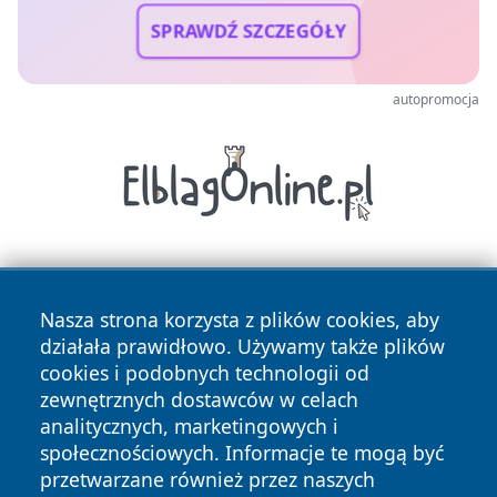
SPRAWDŹ SZCZEGÓŁY
autopromocja
Nasza strona korzysta z plików cookies, aby
działała prawidłowo. Używamy także plików
cookies i podobnych technologii od
zewnętrznych dostawców w celach
Copyright © 2026 wrotagrudziadza.pl Wszystkie prawa
analitycznych, marketingowych i
zastrzeżone.
społecznościowych. Informacje te mogą być
przetwarzane również przez naszych