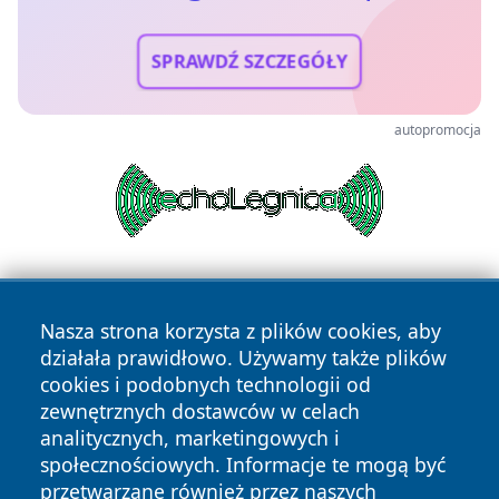
SPRAWDŹ SZCZEGÓŁY
autopromocja
Nasza strona korzysta z plików cookies, aby
działała prawidłowo. Używamy także plików
cookies i podobnych technologii od
zewnętrznych dostawców w celach
Copyright © 2026 wrotagrudziadza.pl Wszystkie prawa
analitycznych, marketingowych i
zastrzeżone.
społecznościowych. Informacje te mogą być
przetwarzane również przez naszych