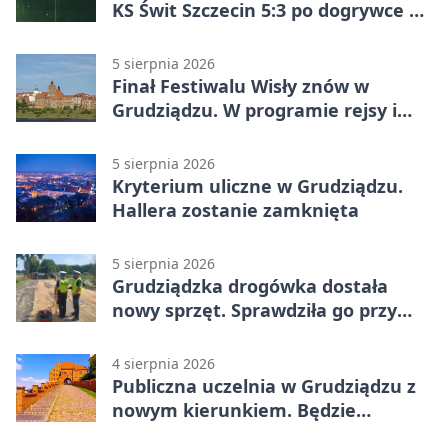
KS Świt Szczecin 5:3 po dogrywce w
Pucharze Polski. Gospodarze
odwrócili losy meczu
5 sierpnia 2026
Finał Festiwalu Wisły znów w
Grudziądzu. W programie rejsy i
parady
5 sierpnia 2026
Kryterium uliczne w Grudziądzu.
Hallera zostanie zamknięta
5 sierpnia 2026
Grudziądzka drogówka dostała
nowy sprzęt. Sprawdziła go przy
ciągniku
4 sierpnia 2026
Publiczna uczelnia w Grudziądzu z
nowym kierunkiem. Będzie
Zarządzanie