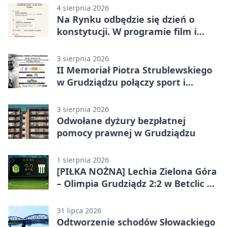
4 sierpnia 2026
Na Rynku odbędzie się dzień o
konstytucji. W programie film i
debata
3 sierpnia 2026
II Memoriał Piotra Strublewskiego
w Grudziądzu połączy sport i
jubileusz
3 sierpnia 2026
Odwołane dyżury bezpłatnej
pomocy prawnej w Grudziądzu
1 sierpnia 2026
[PIŁKA NOŻNA] Lechia Zielona Góra
– Olimpia Grudziądz 2:2 w Betclic 2.
lidze. Olimpia wyrwała punkt w
końcówce
31 lipca 2026
Odtworzenie schodów Słowackiego