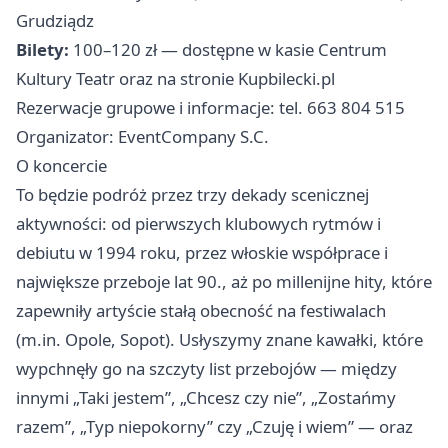
Grudziądz
Bilety:
100–120 zł — dostępne w kasie Centrum
Kultury Teatr oraz na stronie Kupbilecki.pl
Rezerwacje grupowe i informacje: tel. 663 804 515
Organizator: EventCompany S.C.
O koncercie
To będzie podróż przez trzy dekady scenicznej
aktywności: od pierwszych klubowych rytmów i
debiutu w 1994 roku, przez włoskie współprace i
największe przeboje lat 90., aż po millenijne hity, które
zapewniły artyście stałą obecność na festiwalach
(m.in. Opole, Sopot). Usłyszymy znane kawałki, które
wypchnęły go na szczyty list przebojów — między
innymi „Taki jestem”, „Chcesz czy nie”, „Zostańmy
razem”, „Typ niepokorny” czy „Czuję i wiem” — oraz