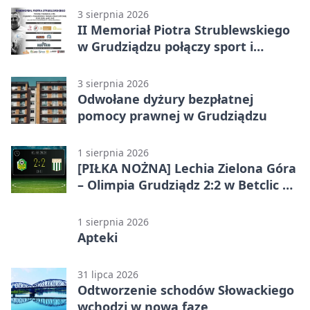
3 sierpnia 2026
II Memoriał Piotra Strublewskiego
w Grudziądzu połączy sport i
jubileusz
3 sierpnia 2026
Odwołane dyżury bezpłatnej
pomocy prawnej w Grudziądzu
1 sierpnia 2026
[PIŁKA NOŻNA] Lechia Zielona Góra
– Olimpia Grudziądz 2:2 w Betclic 2.
lidze. Olimpia wyrwała punkt w
końcówce
1 sierpnia 2026
Apteki
31 lipca 2026
Odtworzenie schodów Słowackiego
wchodzi w nową fazę