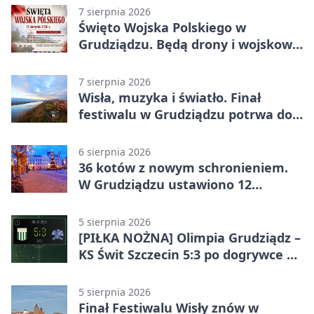
7 sierpnia 2026
Święto Wojska Polskiego w
Grudziądzu. Będą drony i wojskowa
grochówka
7 sierpnia 2026
Wisła, muzyka i światło. Finał
festiwalu w Grudziądzu potrwa do
wieczora
6 sierpnia 2026
36 kotów z nowym schronieniem.
W Grudziądzu ustawiono 12
potrójnych budek
5 sierpnia 2026
[PIŁKA NOŻNA] Olimpia Grudziądz –
KS Świt Szczecin 5:3 po dogrywce w
Pucharze Polski. Gospodarze
odwrócili losy meczu
5 sierpnia 2026
Finał Festiwalu Wisły znów w