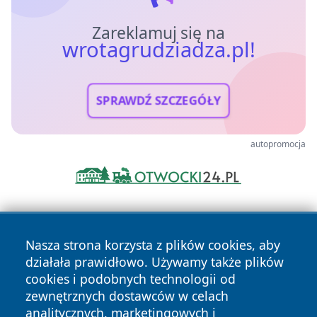
Zareklamuj się na
wrotagrudziadza.pl!
SPRAWDŹ SZCZEGÓŁY
autopromocja
Nasza strona korzysta z plików cookies, aby
działała prawidłowo. Używamy także plików
cookies i podobnych technologii od
zewnętrznych dostawców w celach
Copyright © 2026 wrotagrudziadza.pl Wszystkie prawa
analitycznych, marketingowych i
zastrzeżone.