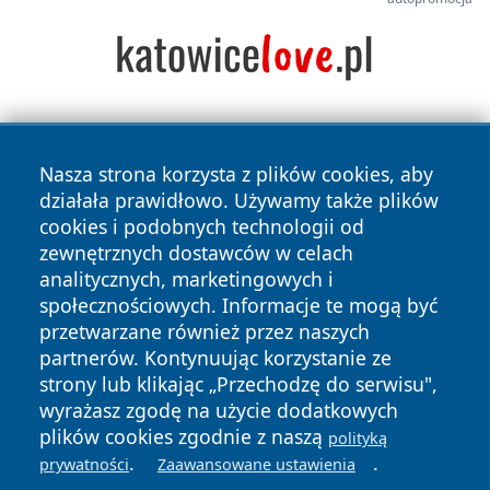
Nasza strona korzysta z plików cookies, aby
działała prawidłowo. Używamy także plików
cookies i podobnych technologii od
zewnętrznych dostawców w celach
Copyright © 2026 wrotagrudziadza.pl Wszystkie prawa
analitycznych, marketingowych i
zastrzeżone.
społecznościowych. Informacje te mogą być
przetwarzane również przez naszych
partnerów. Kontynuując korzystanie ze
Polityka
Polityka
News
Autorzy
strony lub klikając „Przechodzę do serwisu",
Prywatności
Cookies
wyrażasz zgodę na użycie dodatkowych
plików cookies zgodnie z naszą
polityką
.
.
prywatności
Zaawansowane ustawienia