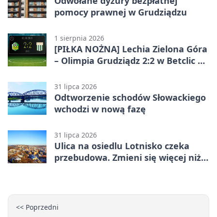
Odwołane dyżury bezpłatnej
pomocy prawnej w Grudziądzu
1 sierpnia 2026
[PIŁKA NOŻNA] Lechia Zielona Góra
– Olimpia Grudziądz 2:2 w Betclic 2.
lidze. Olimpia wyrwała punkt w
końcówce
31 lipca 2026
Odtworzenie schodów Słowackiego
wchodzi w nową fazę
31 lipca 2026
Ulica na osiedlu Lotnisko czeka
przebudowa. Zmieni się więcej niż
nawierzchnia
<< Poprzedni