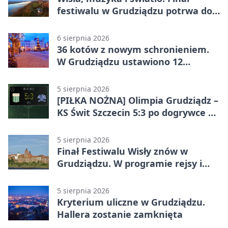
festiwalu w Grudziądzu potrwa do
wieczora
6 sierpnia 2026
36 kotów z nowym schronieniem.
W Grudziądzu ustawiono 12
potrójnych budek
5 sierpnia 2026
[PIŁKA NOŻNA] Olimpia Grudziądz –
KS Świt Szczecin 5:3 po dogrywce w
Pucharze Polski. Gospodarze
odwrócili losy meczu
5 sierpnia 2026
Finał Festiwalu Wisły znów w
Grudziądzu. W programie rejsy i
parady
5 sierpnia 2026
Kryterium uliczne w Grudziądzu.
Hallera zostanie zamknięta