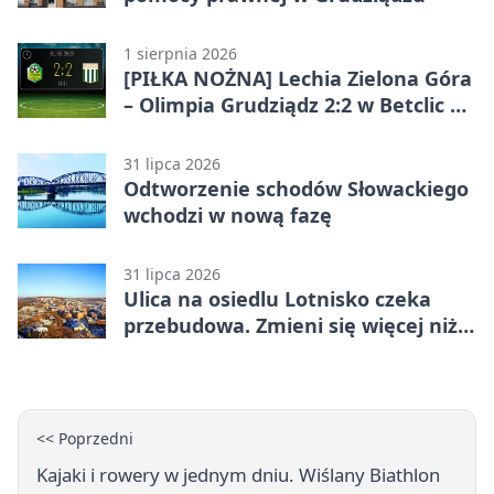
1 sierpnia 2026
[PIŁKA NOŻNA] Lechia Zielona Góra
– Olimpia Grudziądz 2:2 w Betclic 2.
lidze. Olimpia wyrwała punkt w
końcówce
31 lipca 2026
Odtworzenie schodów Słowackiego
wchodzi w nową fazę
31 lipca 2026
Ulica na osiedlu Lotnisko czeka
przebudowa. Zmieni się więcej niż
nawierzchnia
<< Poprzedni
Kajaki i rowery w jednym dniu. Wiślany Biathlon