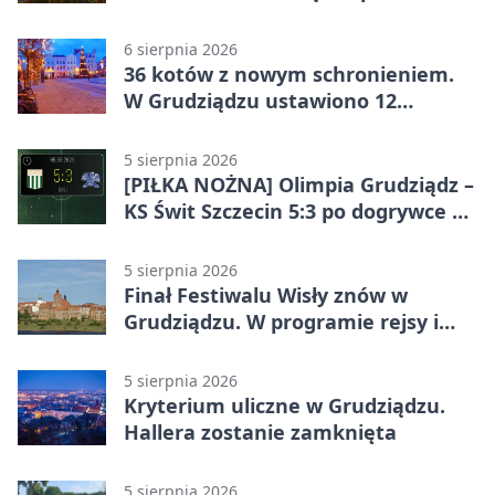
wieczora
6 sierpnia 2026
36 kotów z nowym schronieniem.
W Grudziądzu ustawiono 12
potrójnych budek
5 sierpnia 2026
[PIŁKA NOŻNA] Olimpia Grudziądz –
KS Świt Szczecin 5:3 po dogrywce w
Pucharze Polski. Gospodarze
odwrócili losy meczu
5 sierpnia 2026
Finał Festiwalu Wisły znów w
Grudziądzu. W programie rejsy i
parady
5 sierpnia 2026
Kryterium uliczne w Grudziądzu.
Hallera zostanie zamknięta
5 sierpnia 2026