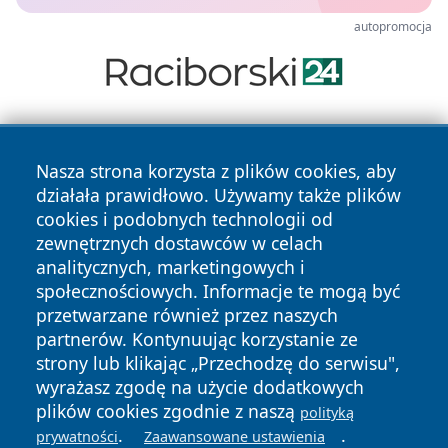
autopromocja
Nasza strona korzysta z plików cookies, aby
działała prawidłowo. Używamy także plików
cookies i podobnych technologii od
zewnętrznych dostawców w celach
Copyright © 2026 wrotagrudziadza.pl Wszystkie prawa
analitycznych, marketingowych i
zastrzeżone.
społecznościowych. Informacje te mogą być
przetwarzane również przez naszych
partnerów. Kontynuując korzystanie ze
Polityka
Polityka
News
Autorzy
strony lub klikając „Przechodzę do serwisu",
Prywatności
Cookies
wyrażasz zgodę na użycie dodatkowych
plików cookies zgodnie z naszą
polityką
.
.
prywatności
Zaawansowane ustawienia