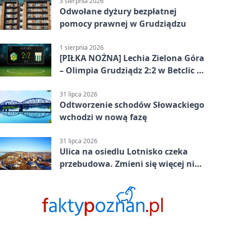
3 sierpnia 2026
Odwołane dyżury bezpłatnej
pomocy prawnej w Grudziądzu
1 sierpnia 2026
[PIŁKA NOŻNA] Lechia Zielona Góra
– Olimpia Grudziądz 2:2 w Betclic 2.
lidze. Olimpia wyrwała punkt w
końcówce
31 lipca 2026
Odtworzenie schodów Słowackiego
wchodzi w nową fazę
31 lipca 2026
Ulica na osiedlu Lotnisko czeka
przebudowa. Zmieni się więcej niż
nawierzchnia