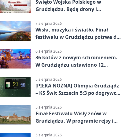
Święto Wojska Polskiego w
Grudziądzu. Będą drony i
wojskowa grochówka
7 sierpnia 2026
Wisła, muzyka i światło. Finał
festiwalu w Grudziądzu potrwa do
wieczora
6 sierpnia 2026
36 kotów z nowym schronieniem.
W Grudziądzu ustawiono 12
potrójnych budek
5 sierpnia 2026
[PIŁKA NOŻNA] Olimpia Grudziądz
– KS Świt Szczecin 5:3 po dogrywce
w Pucharze Polski. Gospodarze
odwrócili losy meczu
5 sierpnia 2026
Finał Festiwalu Wisły znów w
Grudziądzu. W programie rejsy i
parady
5 sierpnia 2026