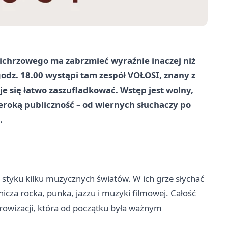
ichrzowego ma zabrzmieć wyraźnie inaczej niż
godz. 18.00 wystąpi tam zespół VOŁOSI, znany z
e się łatwo zaszufladkować. Wstęp jest wolny,
eroką publiczność – od wiernych słuchaczy po
.
 styku kilku muzycznych światów. W ich grze słychać
nicza rocka, punka, jazzu i muzyki filmowej. Całość
owizacji, która od początku była ważnym