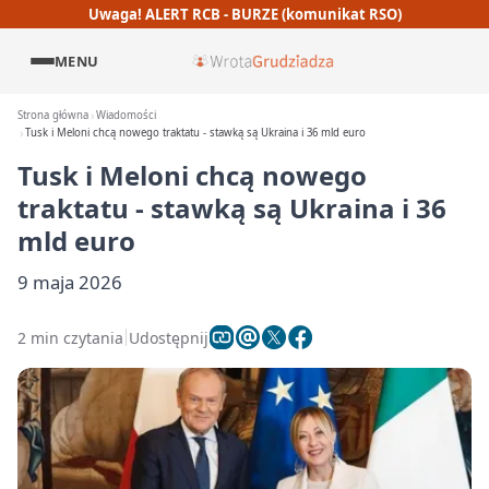
Uwaga! ALERT RCB - BURZE (komunikat RSO)
MENU
Strona główna
Wiadomości
Tusk i Meloni chcą nowego traktatu - stawką są Ukraina i 36 mld euro
Tusk i Meloni chcą nowego
traktatu - stawką są Ukraina i 36
mld euro
9 maja 2026
2 min czytania
Udostępnij