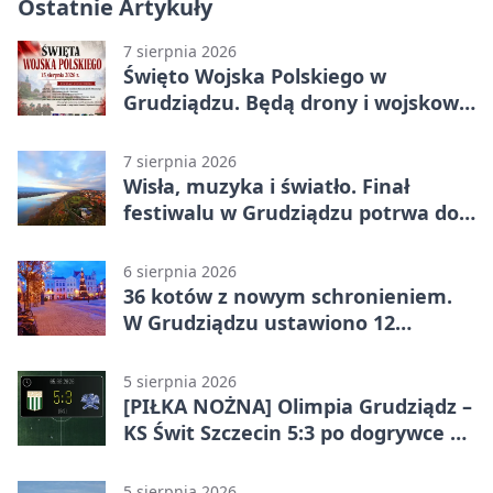
Ostatnie Artykuły
7 sierpnia 2026
Święto Wojska Polskiego w
Grudziądzu. Będą drony i wojskowa
grochówka
7 sierpnia 2026
Wisła, muzyka i światło. Finał
festiwalu w Grudziądzu potrwa do
wieczora
6 sierpnia 2026
36 kotów z nowym schronieniem.
W Grudziądzu ustawiono 12
potrójnych budek
5 sierpnia 2026
[PIŁKA NOŻNA] Olimpia Grudziądz –
KS Świt Szczecin 5:3 po dogrywce w
Pucharze Polski. Gospodarze
odwrócili losy meczu
5 sierpnia 2026