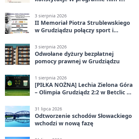
debata
3 sierpnia 2026
II Memoriał Piotra Strublewskiego
w Grudziądzu połączy sport i
jubileusz
3 sierpnia 2026
Odwołane dyżury bezpłatnej
pomocy prawnej w Grudziądzu
1 sierpnia 2026
[PIŁKA NOŻNA] Lechia Zielona Góra
– Olimpia Grudziądz 2:2 w Betclic 2.
lidze. Olimpia wyrwała punkt w
końcówce
31 lipca 2026
Odtworzenie schodów Słowackiego
wchodzi w nową fazę