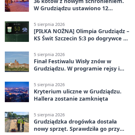
36 kotów z nowym schronieniem.
W Grudziądzu ustawiono 12
potrójnych budek
5 sierpnia 2026
[PIŁKA NOŻNA] Olimpia Grudziądz –
KS Świt Szczecin 5:3 po dogrywce w
Pucharze Polski. Gospodarze
odwrócili losy meczu
5 sierpnia 2026
Finał Festiwalu Wisły znów w
Grudziądzu. W programie rejsy i
parady
5 sierpnia 2026
Kryterium uliczne w Grudziądzu.
Hallera zostanie zamknięta
5 sierpnia 2026
Grudziądzka drogówka dostała
nowy sprzęt. Sprawdziła go przy