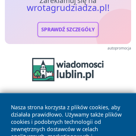
Zareklamuj się na
wrotagrudziadza.pl!
SPRAWDŹ SZCZEGÓŁY
autopromocja
Nasza strona korzysta z plików cookies, aby
działała prawidłowo. Używamy także plików
cookies i podobnych technologii od
zewnętrznych dostawców w celach
Copyright © 2026 wrotagrudziadza.pl Wszystkie prawa