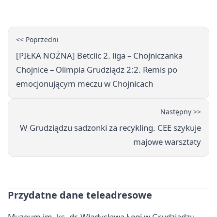
ciągniku
<< Poprzedni
[PIŁKA NOŻNA] Betclic 2. liga – Chojniczanka
Chojnice – Olimpia Grudziądz 2:2. Remis po
emocjonującym meczu w Chojnicach
Następny >>
W Grudziądzu sadzonki za recykling. CEE szykuje
majowe warsztaty
Przydatne dane teleadresowe
Muzeum im. ks. dr. Władysława Łęgi w Grudziądzu -