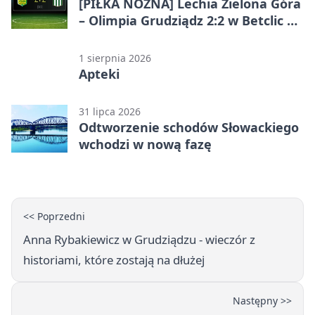
[PIŁKA NOŻNA] Lechia Zielona Góra
– Olimpia Grudziądz 2:2 w Betclic 2.
lidze. Olimpia wyrwała punkt w
końcówce
1 sierpnia 2026
Apteki
31 lipca 2026
Odtworzenie schodów Słowackiego
wchodzi w nową fazę
<< Poprzedni
Anna Rybakiewicz w Grudziądzu - wieczór z
historiami, które zostają na dłużej
Następny >>