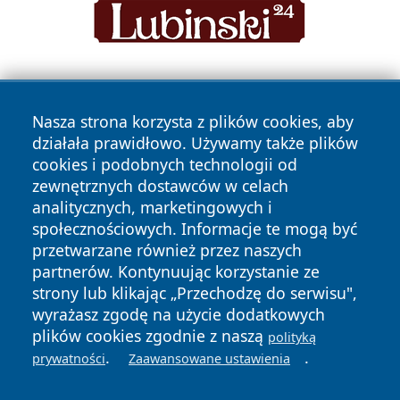
Nasza strona korzysta z plików cookies, aby
działała prawidłowo. Używamy także plików
cookies i podobnych technologii od
zewnętrznych dostawców w celach
Copyright © 2026 wrotagrudziadza.pl Wszystkie prawa
analitycznych, marketingowych i
zastrzeżone.
społecznościowych. Informacje te mogą być
przetwarzane również przez naszych
partnerów. Kontynuując korzystanie ze
Polityka
Polityka
News
Autorzy
strony lub klikając „Przechodzę do serwisu",
Prywatności
Cookies
wyrażasz zgodę na użycie dodatkowych
plików cookies zgodnie z naszą
polityką
.
.
prywatności
Zaawansowane ustawienia