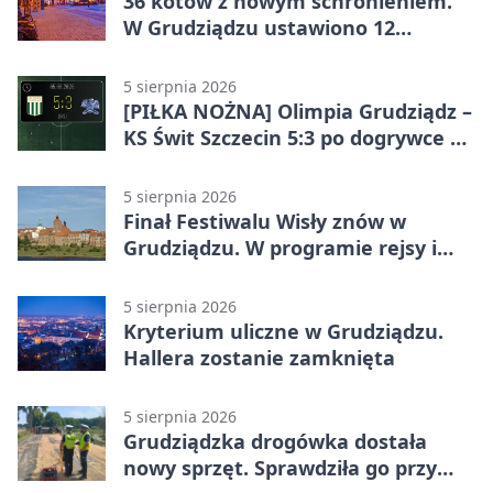
36 kotów z nowym schronieniem.
W Grudziądzu ustawiono 12
potrójnych budek
5 sierpnia 2026
[PIŁKA NOŻNA] Olimpia Grudziądz –
KS Świt Szczecin 5:3 po dogrywce w
Pucharze Polski. Gospodarze
odwrócili losy meczu
5 sierpnia 2026
Finał Festiwalu Wisły znów w
Grudziądzu. W programie rejsy i
parady
5 sierpnia 2026
Kryterium uliczne w Grudziądzu.
Hallera zostanie zamknięta
5 sierpnia 2026
Grudziądzka drogówka dostała
nowy sprzęt. Sprawdziła go przy