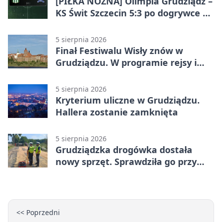
[PIŁKA NOŻNA] Olimpia Grudziądz –
KS Świt Szczecin 5:3 po dogrywce w
Pucharze Polski. Gospodarze
odwrócili losy meczu
5 sierpnia 2026
Finał Festiwalu Wisły znów w
Grudziądzu. W programie rejsy i
parady
5 sierpnia 2026
Kryterium uliczne w Grudziądzu.
Hallera zostanie zamknięta
5 sierpnia 2026
Grudziądzka drogówka dostała
nowy sprzęt. Sprawdziła go przy
ciągniku
<< Poprzedni