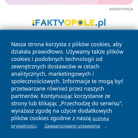
autopromocja
Nasza strona korzysta z plików cookies, aby
działała prawidłowo. Używamy także plików
cookies i podobnych technologii od
zewnętrznych dostawców w celach
analitycznych, marketingowych i
Copyright © 2026 wrotagrudziadza.pl Wszystkie prawa
społecznościowych. Informacje te mogą być
zastrzeżone.
przetwarzane również przez naszych
partnerów. Kontynuując korzystanie ze
strony lub klikając „Przechodzę do serwisu",
Polityka
Polityka
News
Autorzy
wyrażasz zgodę na użycie dodatkowych
Prywatności
Cookies
plików cookies zgodnie z naszą
polityką
.
.
prywatności
Zaawansowane ustawienia