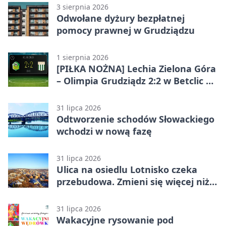
3 sierpnia 2026
Odwołane dyżury bezpłatnej
pomocy prawnej w Grudziądzu
1 sierpnia 2026
[PIŁKA NOŻNA] Lechia Zielona Góra
– Olimpia Grudziądz 2:2 w Betclic 2.
lidze. Olimpia wyrwała punkt w
końcówce
31 lipca 2026
Odtworzenie schodów Słowackiego
wchodzi w nową fazę
31 lipca 2026
Ulica na osiedlu Lotnisko czeka
przebudowa. Zmieni się więcej niż
nawierzchnia
31 lipca 2026
Wakacyjne rysowanie pod