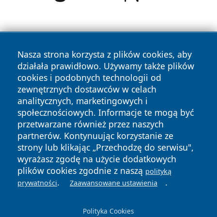
Nasza strona korzysta z plików cookies, aby
działała prawidłowo. Używamy także plików
cookies i podobnych technologii od
zewnętrznych dostawców w celach
Copyright © 2026 wrotagrudziadza.pl Wszystkie prawa
analitycznych, marketingowych i
zastrzeżone.
społecznościowych. Informacje te mogą być
przetwarzane również przez naszych
partnerów. Kontynuując korzystanie ze
Polityka
Polityka
News
Autorzy
strony lub klikając „Przechodzę do serwisu",
Prywatności
Cookies
wyrażasz zgodę na użycie dodatkowych
plików cookies zgodnie z naszą
polityką
.
.
prywatności
Zaawansowane ustawienia
Polityka Cookies