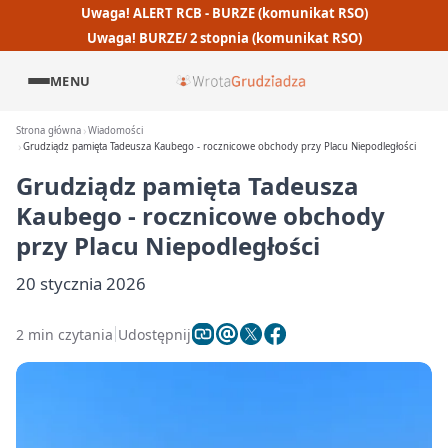
Uwaga! ALERT RCB - BURZE (komunikat RSO)
Uwaga! BURZE/ 2 stopnia (komunikat RSO)
MENU
Strona główna
Wiadomości
Grudziądz pamięta Tadeusza Kaubego - rocznicowe obchody przy Placu Niepodległości
Grudziądz pamięta Tadeusza
Kaubego - rocznicowe obchody
przy Placu Niepodległości
20 stycznia 2026
2 min czytania
Udostępnij