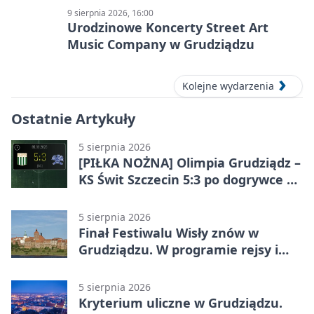
9 sierpnia 2026, 16:00
Urodzinowe Koncerty Street Art
Music Company w Grudziądzu
Kolejne wydarzenia
Ostatnie Artykuły
5 sierpnia 2026
[PIŁKA NOŻNA] Olimpia Grudziądz –
KS Świt Szczecin 5:3 po dogrywce w
Pucharze Polski. Gospodarze
odwrócili losy meczu
5 sierpnia 2026
Finał Festiwalu Wisły znów w
Grudziądzu. W programie rejsy i
parady
5 sierpnia 2026
Kryterium uliczne w Grudziądzu.