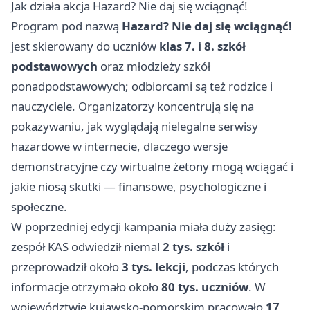
Jak działa akcja Hazard? Nie daj się wciągnąć!
Program pod nazwą
Hazard? Nie daj się wciągnąć!
jest skierowany do uczniów
klas 7. i 8. szkół
podstawowych
oraz młodzieży szkół
ponadpodstawowych; odbiorcami są też rodzice i
nauczyciele. Organizatorzy koncentrują się na
pokazywaniu, jak wyglądają nielegalne serwisy
hazardowe w internecie, dlaczego wersje
demonstracyjne czy wirtualne żetony mogą wciągać i
jakie niosą skutki — finansowe, psychologiczne i
społeczne.
W poprzedniej edycji kampania miała duży zasięg:
zespół KAS odwiedził niemal
2 tys. szkół
i
przeprowadził około
3 tys. lekcji
, podczas których
informacje otrzymało około
80 tys. uczniów
. W
województwie kujawsko-pomorskim pracowało
17