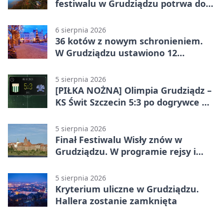
festiwalu w Grudziądzu potrwa do
wieczora
6 sierpnia 2026
36 kotów z nowym schronieniem.
W Grudziądzu ustawiono 12
potrójnych budek
5 sierpnia 2026
[PIŁKA NOŻNA] Olimpia Grudziądz –
KS Świt Szczecin 5:3 po dogrywce w
Pucharze Polski. Gospodarze
odwrócili losy meczu
5 sierpnia 2026
Finał Festiwalu Wisły znów w
Grudziądzu. W programie rejsy i
parady
5 sierpnia 2026
Kryterium uliczne w Grudziądzu.
Hallera zostanie zamknięta