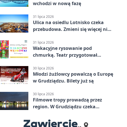
wchodzi w nową fazę
31 lipca 2026
Ulica na osiedlu Lotnisko czeka
przebudowa. Zmieni się więcej niż
nawierzchnia
31 lipca 2026
Wakacyjne rysowanie pod
chmurką. Teatr przygotował
zajęcia dla młodych
30 lipca 2026
Młodzi żużlowcy powalczą o Europę
w Grudziądzu. Bilety już są
30 lipca 2026
Filmowe tropy prowadzą przez
region. W Grudziądzu czeka
pieczątka