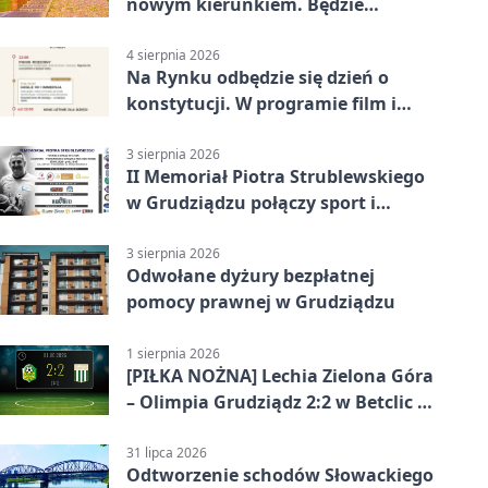
nowym kierunkiem. Będzie
Zarządzanie
4 sierpnia 2026
Na Rynku odbędzie się dzień o
konstytucji. W programie film i
debata
3 sierpnia 2026
II Memoriał Piotra Strublewskiego
w Grudziądzu połączy sport i
jubileusz
3 sierpnia 2026
Odwołane dyżury bezpłatnej
pomocy prawnej w Grudziądzu
1 sierpnia 2026
[PIŁKA NOŻNA] Lechia Zielona Góra
– Olimpia Grudziądz 2:2 w Betclic 2.
lidze. Olimpia wyrwała punkt w
końcówce
31 lipca 2026
Odtworzenie schodów Słowackiego