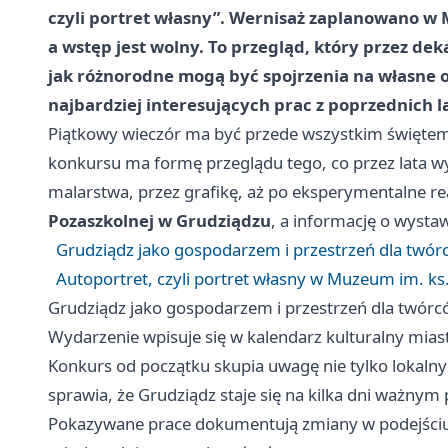
czyli portret własny”. Wernisaż zaplanowano w
a wstęp jest wolny. To przegląd, który przez dek
jak różnorodne mogą być spojrzenia na własne 
najbardziej interesujących prac z poprzednich la
Piątkowy wieczór ma być przede wszystkim świętem o
konkursu ma formę przeglądu tego, co przez lata wył
malarstwa, przez grafikę, aż po eksperymentalne rea
Pozaszkolnej w Grudziądzu
, a informację o wysta
Grudziądz jako gospodarzem i przestrzeń dla twó
Autoportret, czyli portret własny w Muzeum im. ks.
Grudziądz jako gospodarzem i przestrzeń dla twór
Wydarzenie wpisuje się w kalendarz kulturalny miast
Konkurs od początku skupia uwagę nie tylko lokalnyc
sprawia, że Grudziądz staje się na kilka dni ważnym
Pokazywane prace dokumentują zmiany w podejściu