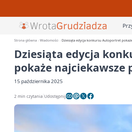
Prz
Strona główna
Wiadomości
Dziesiąta edycja konkursu Autoportret poka
Dziesiąta edycja konk
pokaże najciekawsze
15 października 2025
2 min czytania
Udostępnij