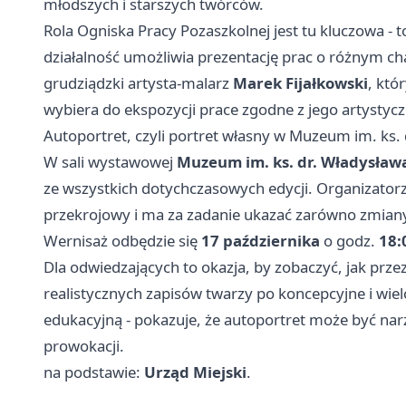
młodszych i starszych twórców.
Rola Ogniska Pracy Pozaszkolnej jest tu kluczowa - t
działalność umożliwia prezentację prac o różnym c
grudziądzki artysta-malarz
Marek Fijałkowski
, któ
wybiera do ekspozycji prace zgodne z jego artysty
Autoportret, czyli portret własny w Muzeum im. ks. 
W sali wystawowej
Muzeum im. ks. dr. Władysław
ze wszystkich dotychczasowych edycji. Organizatorz
przekrojowy i ma za zadanie ukazać zarówno zmiany s
Wernisaż odbędzie się
17 października
o godz.
18:
Dla odwiedzających to okazja, by zobaczyć, jak prze
realistycznych zapisów twarzy po koncepcyjne i wie
edukacyjną - pokazuje, że autoportret może być na
prowokacji.
na podstawie:
Urząd Miejski
.