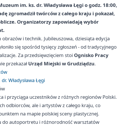
Muzeum im. ks. dr. Władysława Łęgi
o godz.
18:00
,
adę zgromadził twórców z całego kraju i pokazał,
oblicze. Organizatorzy zapowiadają wybór
t.
brazów i technik. Jubileuszowa, dziesiąta edycja
oniło się spośród tysięcy zgłoszeń - od tradycyjnego
lizacje. Za przedsięwzięciem stoi
Ognisko Pracy
wie przekazał
Urząd Miejski w Grudziądzu
.
rców
 dr. Władysława Łęgi
ców
a i przyciąga uczestników z różnych regionów Polski.
h odbiorców, ale i artystów z całego kraju, co
 punktem na mapie polskiej sceny plastycznej.
 do autoportretu i różnorodność warsztatów