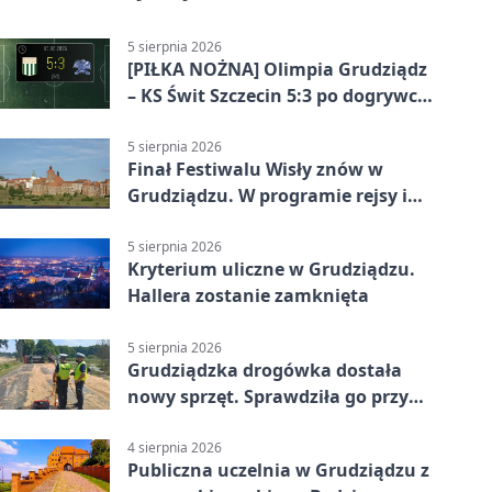
5 sierpnia 2026
[PIŁKA NOŻNA] Olimpia Grudziądz
– KS Świt Szczecin 5:3 po dogrywce
w Pucharze Polski. Gospodarze
odwrócili losy meczu
5 sierpnia 2026
Finał Festiwalu Wisły znów w
Grudziądzu. W programie rejsy i
parady
5 sierpnia 2026
Kryterium uliczne w Grudziądzu.
Hallera zostanie zamknięta
5 sierpnia 2026
Grudziądzka drogówka dostała
nowy sprzęt. Sprawdziła go przy
ciągniku
4 sierpnia 2026
Publiczna uczelnia w Grudziądzu z