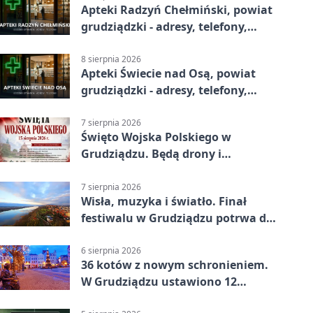
Apteki Radzyń Chełmiński, powiat
grudziądzki - adresy, telefony,
godziny otwarcia
8 sierpnia 2026
Apteki Świecie nad Osą, powiat
grudziądzki - adresy, telefony,
godziny otwarcia
7 sierpnia 2026
Święto Wojska Polskiego w
Grudziądzu. Będą drony i
wojskowa grochówka
7 sierpnia 2026
Wisła, muzyka i światło. Finał
festiwalu w Grudziądzu potrwa do
wieczora
6 sierpnia 2026
36 kotów z nowym schronieniem.
W Grudziądzu ustawiono 12
potrójnych budek