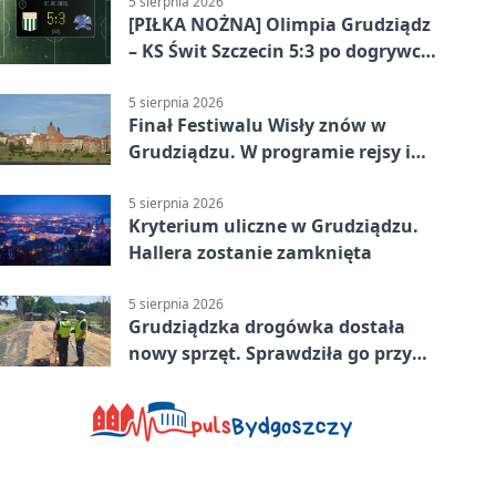
5 sierpnia 2026
[PIŁKA NOŻNA] Olimpia Grudziądz
– KS Świt Szczecin 5:3 po dogrywce
w Pucharze Polski. Gospodarze
odwrócili losy meczu
5 sierpnia 2026
Finał Festiwalu Wisły znów w
Grudziądzu. W programie rejsy i
parady
5 sierpnia 2026
Kryterium uliczne w Grudziądzu.
Hallera zostanie zamknięta
5 sierpnia 2026
Grudziądzka drogówka dostała
nowy sprzęt. Sprawdziła go przy
ciągniku