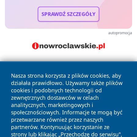
SPRAWDŹ SZCZEGÓŁY
autopromocja
Nasza strona korzysta z plików cookies, aby
działała prawidłowo. Używamy także plików
cookies i podobnych technologii od
zewnętrznych dostawców w celach
Copyright © 2026 wrotagrudziadza.pl Wszystkie prawa
analitycznych, marketingowych i
zastrzeżone.
społecznościowych. Informacje te mogą być
przetwarzane również przez naszych
partnerów. Kontynuując korzystanie ze
Polityka
Polityka
News
Autorzy
strony lub klikając „Przechodzę do serwisu",
Prywatności
Cookies