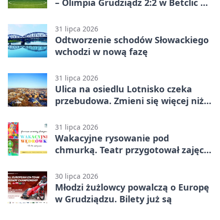
– Olimpia Grudziądz 2:2 w Betclic 2.
lidze. Olimpia wyrwała punkt w
końcówce
31 lipca 2026
Odtworzenie schodów Słowackiego
wchodzi w nową fazę
31 lipca 2026
Ulica na osiedlu Lotnisko czeka
przebudowa. Zmieni się więcej niż
nawierzchnia
31 lipca 2026
Wakacyjne rysowanie pod
chmurką. Teatr przygotował zajęcia
dla młodych
30 lipca 2026
Młodzi żużlowcy powalczą o Europę
w Grudziądzu. Bilety już są