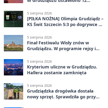
W Grudziądzu ustawiono 12
potrójnych budek
5 sierpnia 2026
[PIŁKA NOŻNA] Olimpia Grudziądz –
KS Świt Szczecin 5:3 po dogrywce w
Pucharze Polski. Gospodarze
odwrócili losy meczu
5 sierpnia 2026
Finał Festiwalu Wisły znów w
Grudziądzu. W programie rejsy i
parady
5 sierpnia 2026
Kryterium uliczne w Grudziądzu.
Hallera zostanie zamknięta
5 sierpnia 2026
Grudziądzka drogówka dostała
nowy sprzęt. Sprawdziła go przy
ciągniku