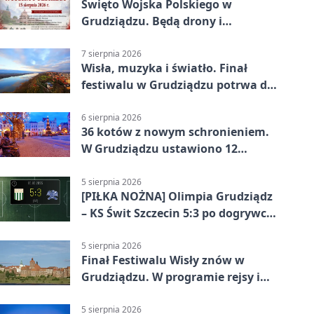
Święto Wojska Polskiego w
Grudziądzu. Będą drony i
wojskowa grochówka
7 sierpnia 2026
Wisła, muzyka i światło. Finał
festiwalu w Grudziądzu potrwa do
wieczora
6 sierpnia 2026
36 kotów z nowym schronieniem.
W Grudziądzu ustawiono 12
potrójnych budek
5 sierpnia 2026
[PIŁKA NOŻNA] Olimpia Grudziądz
– KS Świt Szczecin 5:3 po dogrywce
w Pucharze Polski. Gospodarze
odwrócili losy meczu
5 sierpnia 2026
Finał Festiwalu Wisły znów w
Grudziądzu. W programie rejsy i
parady
5 sierpnia 2026