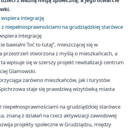
dzieci z ważną misją społeczną, a jego otwarcie
ówki.
 wspiera integrację
 z niepełnosprawnościami na grudziądzkiej starówce
wspiera integrację
 bawialni Toć to tutaj”, mieszczącej się w
a przestrzeń stworzona z myślą o mieszkańcach, a
ta wpisuje się w szerszy projekt rewitalizacji centrum
ciej Glamowski.
przyciąga zarówno mieszkańców, jak i turystów
Spichrzowa staje się prawdziwą wizytówką miasta
z niepełnosprawnościami na grudziądzkiej starówce
, znaną z działań na rzecz aktywizacji zawodowej
ozwija projekty społeczne w Grudziądzu, między