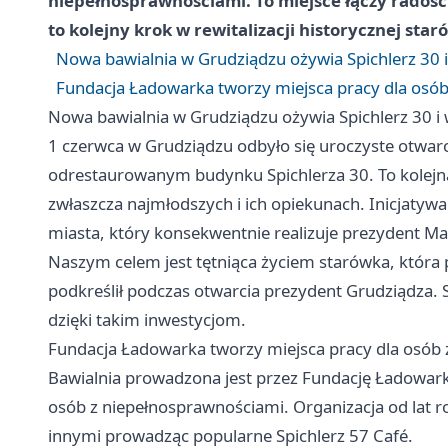
niepełnosprawnościami. To miejsce łączy radość 
to kolejny krok w rewitalizacji historycznej star
Nowa bawialnia w Grudziądzu ożywia Spichlerz 30 i
Fundacja Ładowarka tworzy miejsca pracy dla osób
Nowa bawialnia w Grudziądzu ożywia Spichlerz 30 i 
1 czerwca w Grudziądzu odbyło się uroczyste otwarcie
odrestaurowanym budynku Spichlerza 30. To kolejn
zwłaszcza najmłodszych i ich opiekunach. Inicjatywa 
miasta, który konsekwentnie realizuje prezydent Ma
Naszym celem jest tętniąca życiem starówka, która 
podkreślił podczas otwarcia prezydent Grudziądza. 
dzięki takim inwestycjom.
Fundacja Ładowarka tworzy miejsca pracy dla osób 
Bawialnia prowadzona jest przez Fundację Ładowarka
osób z niepełnosprawnościami. Organizacja od lat r
innymi prowadząc popularne Spichlerz 57 Café.