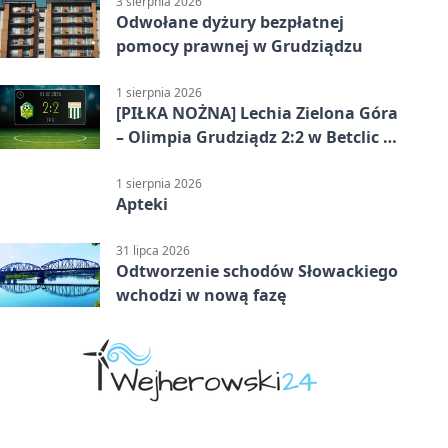
3 sierpnia 2026
Odwołane dyżury bezpłatnej
pomocy prawnej w Grudziądzu
1 sierpnia 2026
[PIŁKA NOŻNA] Lechia Zielona Góra
– Olimpia Grudziądz 2:2 w Betclic 2.
lidze. Olimpia wyrwała punkt w
końcówce
1 sierpnia 2026
Apteki
31 lipca 2026
Odtworzenie schodów Słowackiego
wchodzi w nową fazę