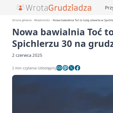
Prz
Strona główna
Wiadomości
Nowa bawialnia Toć to tutaj otwarta w Spichl
Nowa bawialnia Toć to
Spichlerzu 30 na grud
2 czerwca 2025
2 min czytania
Udostępnij