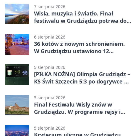
7 sierpnia 2026
Wisła, muzyka i światło. Finał
festiwalu w Grudziądzu potrwa do
wieczora
6 sierpnia 2026
36 kotów z nowym schronieniem.
W Grudziądzu ustawiono 12
potrójnych budek
5 sierpnia 2026
[PIŁKA NOŻNA] Olimpia Grudziądz –
KS Świt Szczecin 5:3 po dogrywce w
Pucharze Polski. Gospodarze
odwrócili losy meczu
5 sierpnia 2026
Finał Festiwalu Wisły znów w
Grudziądzu. W programie rejsy i
parady
5 sierpnia 2026
Kryterium uliczne w Grudziądzu.