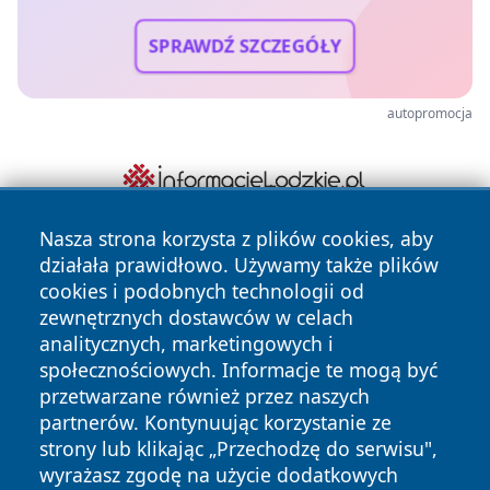
SPRAWDŹ SZCZEGÓŁY
autopromocja
Nasza strona korzysta z plików cookies, aby
działała prawidłowo. Używamy także plików
cookies i podobnych technologii od
zewnętrznych dostawców w celach
analitycznych, marketingowych i
społecznościowych. Informacje te mogą być
Copyright © 2026 wrotagrudziadza.pl Wszystkie prawa
przetwarzane również przez naszych
zastrzeżone.
partnerów. Kontynuując korzystanie ze
strony lub klikając „Przechodzę do serwisu",
wyrażasz zgodę na użycie dodatkowych
Polityka
Polityka