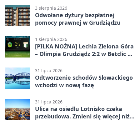
3 sierpnia 2026
Odwołane dyżury bezpłatnej
pomocy prawnej w Grudziądzu
1 sierpnia 2026
[PIŁKA NOŻNA] Lechia Zielona Góra
– Olimpia Grudziądz 2:2 w Betclic 2.
lidze. Olimpia wyrwała punkt w
końcówce
31 lipca 2026
Odtworzenie schodów Słowackiego
wchodzi w nową fazę
31 lipca 2026
Ulica na osiedlu Lotnisko czeka
przebudowa. Zmieni się więcej niż
nawierzchnia