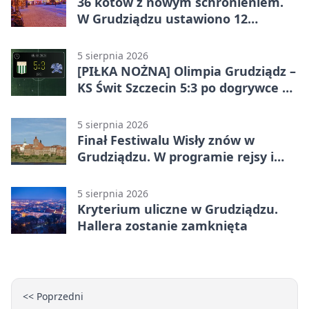
36 kotów z nowym schronieniem.
W Grudziądzu ustawiono 12
potrójnych budek
5 sierpnia 2026
[PIŁKA NOŻNA] Olimpia Grudziądz –
KS Świt Szczecin 5:3 po dogrywce w
Pucharze Polski. Gospodarze
odwrócili losy meczu
5 sierpnia 2026
Finał Festiwalu Wisły znów w
Grudziądzu. W programie rejsy i
parady
5 sierpnia 2026
Kryterium uliczne w Grudziądzu.
Hallera zostanie zamknięta
<< Poprzedni