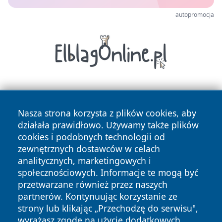
autopromocja
Nasza strona korzysta z plików cookies, aby
działała prawidłowo. Używamy także plików
cookies i podobnych technologii od
zewnętrznych dostawców w celach
Copyright © 2026 wrotagrudziadza.pl Wszystkie prawa
analitycznych, marketingowych i
zastrzeżone.
społecznościowych. Informacje te mogą być
przetwarzane również przez naszych
partnerów. Kontynuując korzystanie ze
Polityka
Polityka
News
Autorzy
strony lub klikając „Przechodzę do serwisu",
Prywatności
Cookies
wyrażasz zgodę na użycie dodatkowych