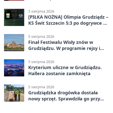
potrójnych budek
5 sierpnia 2026
[PIŁKA NOŻNA] Olimpia Grudziądz –
KS Świt Szczecin 5:3 po dogrywce w
Pucharze Polski. Gospodarze
odwrócili losy meczu
5 sierpnia 2026
Finał Festiwalu Wisły znów w
Grudziądzu. W programie rejsy i
parady
5 sierpnia 2026
Kryterium uliczne w Grudziądzu.
Hallera zostanie zamknięta
5 sierpnia 2026
Grudziądzka drogówka dostała
nowy sprzęt. Sprawdziła go przy
ciągniku