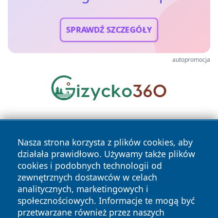
SPRAWDŹ SZCZEGÓŁY
autopromocja
Nasza strona korzysta z plików cookies, aby
działała prawidłowo. Używamy także plików
cookies i podobnych technologii od
zewnętrznych dostawców w celach
Copyright © 2026 wrotagrudziadza.pl Wszystkie prawa
analitycznych, marketingowych i
zastrzeżone.
społecznościowych. Informacje te mogą być
przetwarzane również przez naszych