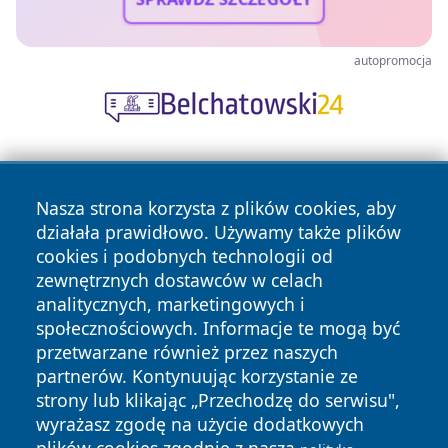
autopromocja
Nasza strona korzysta z plików cookies, aby
działała prawidłowo. Używamy także plików
cookies i podobnych technologii od
zewnętrznych dostawców w celach
Copyright © 2026 wrotagrudziadza.pl Wszystkie prawa
analitycznych, marketingowych i
zastrzeżone.
społecznościowych. Informacje te mogą być
przetwarzane również przez naszych
partnerów. Kontynuując korzystanie ze
Polityka
Polityka
News
Autorzy
strony lub klikając „Przechodzę do serwisu",
Prywatności
Cookies
wyrażasz zgodę na użycie dodatkowych