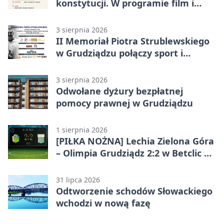
konstytucji. W programie film i
debata
3 sierpnia 2026
II Memoriał Piotra Strublewskiego
w Grudziądzu połączy sport i
jubileusz
3 sierpnia 2026
Odwołane dyżury bezpłatnej
pomocy prawnej w Grudziądzu
1 sierpnia 2026
[PIŁKA NOŻNA] Lechia Zielona Góra
– Olimpia Grudziądz 2:2 w Betclic 2.
lidze. Olimpia wyrwała punkt w
końcówce
31 lipca 2026
Odtworzenie schodów Słowackiego
wchodzi w nową fazę