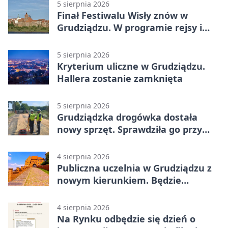
odwrócili losy meczu
5 sierpnia 2026
Finał Festiwalu Wisły znów w
Grudziądzu. W programie rejsy i
parady
5 sierpnia 2026
Kryterium uliczne w Grudziądzu.
Hallera zostanie zamknięta
5 sierpnia 2026
Grudziądzka drogówka dostała
nowy sprzęt. Sprawdziła go przy
ciągniku
4 sierpnia 2026
Publiczna uczelnia w Grudziądzu z
nowym kierunkiem. Będzie
Zarządzanie
4 sierpnia 2026
Na Rynku odbędzie się dzień o