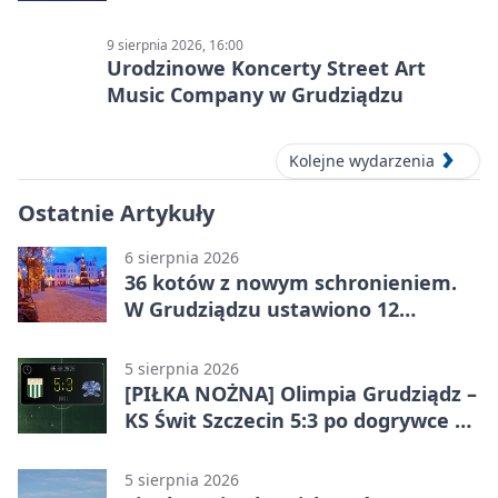
9 sierpnia 2026, 16:00
Urodzinowe Koncerty Street Art
Music Company w Grudziądzu
Kolejne wydarzenia
Ostatnie Artykuły
6 sierpnia 2026
36 kotów z nowym schronieniem.
W Grudziądzu ustawiono 12
potrójnych budek
5 sierpnia 2026
[PIŁKA NOŻNA] Olimpia Grudziądz –
KS Świt Szczecin 5:3 po dogrywce w
Pucharze Polski. Gospodarze
odwrócili losy meczu
5 sierpnia 2026