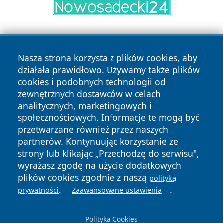
Nasza strona korzysta z plików cookies, aby
działała prawidłowo. Używamy także plików
cookies i podobnych technologii od
zewnętrznych dostawców w celach
Copyright © 2026 wrotagrudziadza.pl Wszystkie prawa
analitycznych, marketingowych i
zastrzeżone.
społecznościowych. Informacje te mogą być
przetwarzane również przez naszych
partnerów. Kontynuując korzystanie ze
Polityka
Polityka
News
Autorzy
strony lub klikając „Przechodzę do serwisu",
Prywatności
Cookies
wyrażasz zgodę na użycie dodatkowych
plików cookies zgodnie z naszą
polityką
.
.
prywatności
Zaawansowane ustawienia
Polityka Cookies