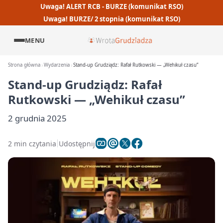
Uwaga! ALERT RCB - BURZE (komunikat RSO)
Uwaga! BURZE/ 2 stopnia (komunikat RSO)
MENU
Strona główna
Wydarzenia
Stand-up Grudziądz: Rafał Rutkowski — „Wehikuł czasu”
Stand-up Grudziądz: Rafał
Rutkowski — „Wehikuł czasu”
2 grudnia 2025
2 min czytania
Udostępnij