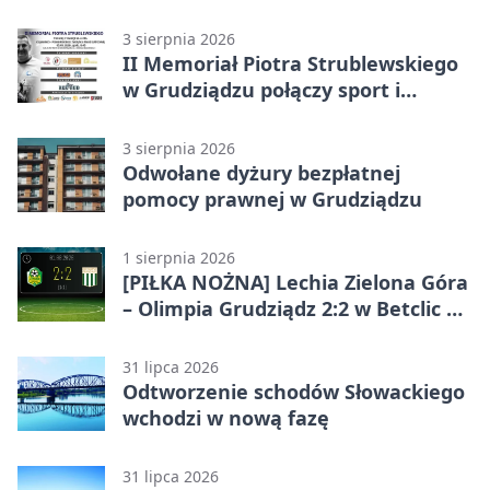
debata
3 sierpnia 2026
II Memoriał Piotra Strublewskiego
w Grudziądzu połączy sport i
jubileusz
3 sierpnia 2026
Odwołane dyżury bezpłatnej
pomocy prawnej w Grudziądzu
1 sierpnia 2026
[PIŁKA NOŻNA] Lechia Zielona Góra
– Olimpia Grudziądz 2:2 w Betclic 2.
lidze. Olimpia wyrwała punkt w
końcówce
31 lipca 2026
Odtworzenie schodów Słowackiego
wchodzi w nową fazę
31 lipca 2026