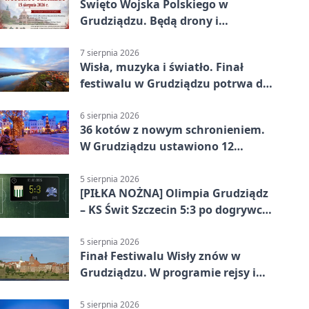
Święto Wojska Polskiego w
Grudziądzu. Będą drony i
wojskowa grochówka
7 sierpnia 2026
Wisła, muzyka i światło. Finał
festiwalu w Grudziądzu potrwa do
wieczora
6 sierpnia 2026
36 kotów z nowym schronieniem.
W Grudziądzu ustawiono 12
potrójnych budek
5 sierpnia 2026
[PIŁKA NOŻNA] Olimpia Grudziądz
– KS Świt Szczecin 5:3 po dogrywce
w Pucharze Polski. Gospodarze
odwrócili losy meczu
5 sierpnia 2026
Finał Festiwalu Wisły znów w
Grudziądzu. W programie rejsy i
parady
5 sierpnia 2026