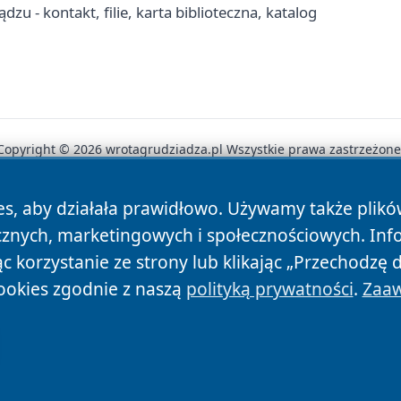
zu - kontakt, filie, karta biblioteczna, katalog
Copyright © 2026 wrotagrudziadza.pl Wszystkie prawa zastrzeżone
es, aby działała prawidłowo. Używamy także plik
News
Autorzy
Polityka Prywatności
Polityka Cookie
cznych, marketingowych i społecznościowych. Inf
 korzystanie ze strony lub klikając „Przechodzę 
ookies zgodnie z naszą
polityką prywatności
.
Zaaw