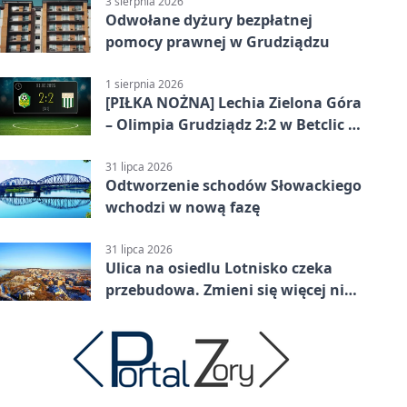
3 sierpnia 2026
Odwołane dyżury bezpłatnej
pomocy prawnej w Grudziądzu
1 sierpnia 2026
[PIŁKA NOŻNA] Lechia Zielona Góra
– Olimpia Grudziądz 2:2 w Betclic 2.
lidze. Olimpia wyrwała punkt w
końcówce
31 lipca 2026
Odtworzenie schodów Słowackiego
wchodzi w nową fazę
31 lipca 2026
Ulica na osiedlu Lotnisko czeka
przebudowa. Zmieni się więcej niż
nawierzchnia