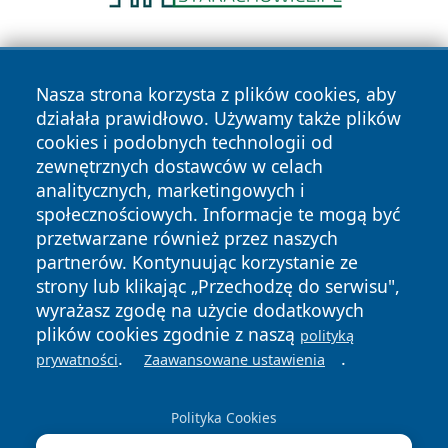
Nasza strona korzysta z plików cookies, aby
działała prawidłowo. Używamy także plików
cookies i podobnych technologii od
zewnętrznych dostawców w celach
Copyright © 2026 wrotagrudziadza.pl Wszystkie prawa
analitycznych, marketingowych i
zastrzeżone.
społecznościowych. Informacje te mogą być
przetwarzane również przez naszych
partnerów. Kontynuując korzystanie ze
Polityka
Polityka
News
Autorzy
strony lub klikając „Przechodzę do serwisu",
Prywatności
Cookies
wyrażasz zgodę na użycie dodatkowych
plików cookies zgodnie z naszą
polityką
.
.
prywatności
Zaawansowane ustawienia
Polityka Cookies