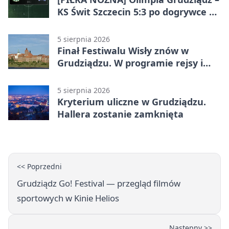
KS Świt Szczecin 5:3 po dogrywce w
Pucharze Polski. Gospodarze
odwrócili losy meczu
5 sierpnia 2026
Finał Festiwalu Wisły znów w
Grudziądzu. W programie rejsy i
parady
5 sierpnia 2026
Kryterium uliczne w Grudziądzu.
Hallera zostanie zamknięta
<< Poprzedni
Grudziądz Go! Festival — przegląd filmów
sportowych w Kinie Helios
Następny >>