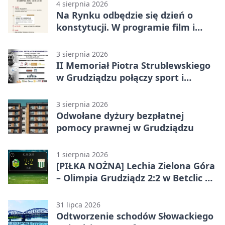
4 sierpnia 2026
Na Rynku odbędzie się dzień o
konstytucji. W programie film i
debata
3 sierpnia 2026
II Memoriał Piotra Strublewskiego
w Grudziądzu połączy sport i
jubileusz
3 sierpnia 2026
Odwołane dyżury bezpłatnej
pomocy prawnej w Grudziądzu
1 sierpnia 2026
[PIŁKA NOŻNA] Lechia Zielona Góra
– Olimpia Grudziądz 2:2 w Betclic 2.
lidze. Olimpia wyrwała punkt w
końcówce
31 lipca 2026
Odtworzenie schodów Słowackiego