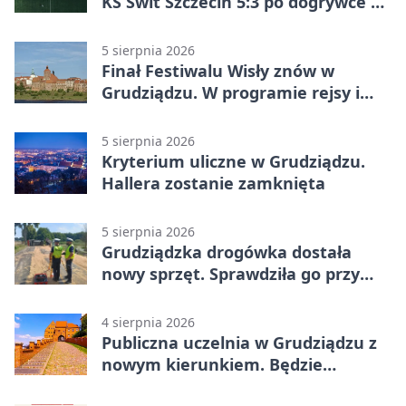
KS Świt Szczecin 5:3 po dogrywce w
Pucharze Polski. Gospodarze
odwrócili losy meczu
5 sierpnia 2026
Finał Festiwalu Wisły znów w
Grudziądzu. W programie rejsy i
parady
5 sierpnia 2026
Kryterium uliczne w Grudziądzu.
Hallera zostanie zamknięta
5 sierpnia 2026
Grudziądzka drogówka dostała
nowy sprzęt. Sprawdziła go przy
ciągniku
4 sierpnia 2026
Publiczna uczelnia w Grudziądzu z
nowym kierunkiem. Będzie
Zarządzanie