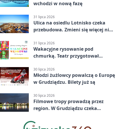
wchodzi w nową fazę
31 lipca 2026
Ulica na osiedlu Lotnisko czeka
przebudowa. Zmieni się więcej niż
nawierzchnia
31 lipca 2026
Wakacyjne rysowanie pod
chmurką. Teatr przygotował
zajęcia dla młodych
30 lipca 2026
Młodzi żużlowcy powalczą o Europę
w Grudziądzu. Bilety już są
30 lipca 2026
Filmowe tropy prowadzą przez
region. W Grudziądzu czeka
pieczątka