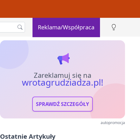
Reklama/Współpraca
Zareklamuj się na
wrotagrudziadza.pl!
SPRAWDŹ SZCZEGÓŁY
autopromocja
Ostatnie Artykuły