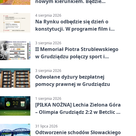
nowym kierunkiem. Będzie
Zarządzanie
4 sierpnia 2026
Na Rynku odbędzie się dzień o
konstytucji. W programie film i
debata
3 sierpnia 2026
II Memoriał Piotra Strublewskiego
w Grudziądzu połączy sport i
jubileusz
3 sierpnia 2026
Odwołane dyżury bezpłatnej
pomocy prawnej w Grudziądzu
1 sierpnia 2026
[PIŁKA NOŻNA] Lechia Zielona Góra
– Olimpia Grudziądz 2:2 w Betclic 2.
lidze. Olimpia wyrwała punkt w
końcówce
31 lipca 2026
Odtworzenie schodów Słowackiego