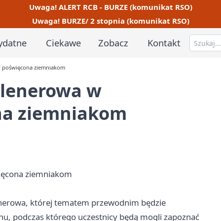
Uwaga! ALERT RCB - BURZE (komunikat RSO)
Uwaga! BURZE/ 2 stopnia (komunikat RSO)
ydatne
Ciekawe
Zobacz
Kontakt
 poświęcona ziemniakom
lenerowa w
na ziemniakom
ięcona ziemniakom
nerowa, której tematem przewodnim będzie
nu, podczas którego uczestnicy będą mogli zapoznać