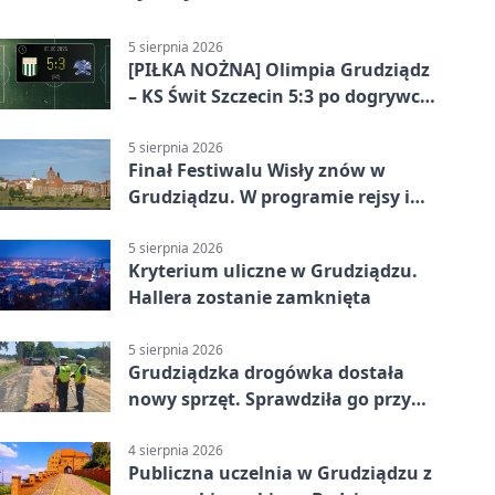
5 sierpnia 2026
[PIŁKA NOŻNA] Olimpia Grudziądz
– KS Świt Szczecin 5:3 po dogrywce
w Pucharze Polski. Gospodarze
odwrócili losy meczu
5 sierpnia 2026
Finał Festiwalu Wisły znów w
Grudziądzu. W programie rejsy i
parady
5 sierpnia 2026
Kryterium uliczne w Grudziądzu.
Hallera zostanie zamknięta
5 sierpnia 2026
Grudziądzka drogówka dostała
nowy sprzęt. Sprawdziła go przy
ciągniku
4 sierpnia 2026
Publiczna uczelnia w Grudziądzu z