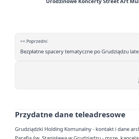
Urodzinowe Koncerty Street Art M
<< Poprzedni
Bezpłatne spacery tematyczne po Grudziądzu la
Przydatne dane teleadresowe
Grudziądzki Holding Komunalny - kontakt i dane arc
Parafia św. Stanisława w Grudziądzu - msze, kancel