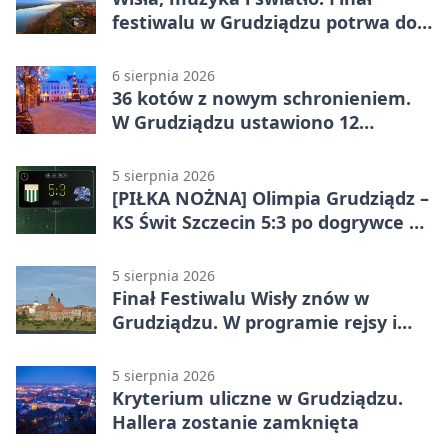
festiwalu w Grudziądzu potrwa do
wieczora
6 sierpnia 2026
36 kotów z nowym schronieniem.
W Grudziądzu ustawiono 12
potrójnych budek
5 sierpnia 2026
[PIŁKA NOŻNA] Olimpia Grudziądz –
KS Świt Szczecin 5:3 po dogrywce w
Pucharze Polski. Gospodarze
odwrócili losy meczu
5 sierpnia 2026
Finał Festiwalu Wisły znów w
Grudziądzu. W programie rejsy i
parady
5 sierpnia 2026
Kryterium uliczne w Grudziądzu.
Hallera zostanie zamknięta