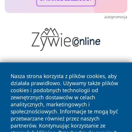
autopromocja
Nasza strona korzysta z plików cookies, aby
działała prawidłowo. Używamy także plików
cookies i podobnych technologii od
zewnętrznych dostawców w celach
Copyright © 2026 wrotagrudziadza.pl Wszystkie prawa
analitycznych, marketingowych i
zastrzeżone.
społecznościowych. Informacje te mogą być
przetwarzane również przez naszych
partnerów. Kontynuując korzystanie ze
Polityka
Polityka
News
Autorzy