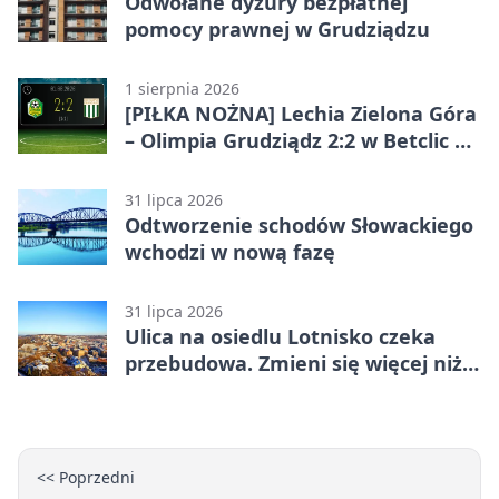
Odwołane dyżury bezpłatnej
pomocy prawnej w Grudziądzu
1 sierpnia 2026
[PIŁKA NOŻNA] Lechia Zielona Góra
– Olimpia Grudziądz 2:2 w Betclic 2.
lidze. Olimpia wyrwała punkt w
końcówce
31 lipca 2026
Odtworzenie schodów Słowackiego
wchodzi w nową fazę
31 lipca 2026
Ulica na osiedlu Lotnisko czeka
przebudowa. Zmieni się więcej niż
nawierzchnia
<< Poprzedni