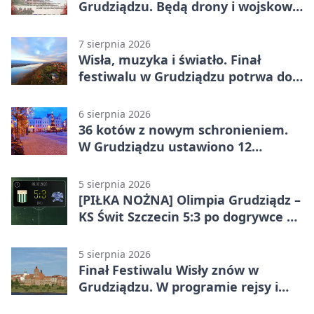
Grudziądzu. Będą drony i wojskowa
grochówka
7 sierpnia 2026
Wisła, muzyka i światło. Finał
festiwalu w Grudziądzu potrwa do
wieczora
6 sierpnia 2026
36 kotów z nowym schronieniem.
W Grudziądzu ustawiono 12
potrójnych budek
5 sierpnia 2026
[PIŁKA NOŻNA] Olimpia Grudziądz –
KS Świt Szczecin 5:3 po dogrywce w
Pucharze Polski. Gospodarze
odwrócili losy meczu
5 sierpnia 2026
Finał Festiwalu Wisły znów w
Grudziądzu. W programie rejsy i
parady