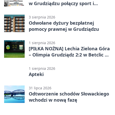
w Grudziądzu połączy sport i
jubileusz
3 sierpnia 2026
Odwołane dyżury bezpłatnej
pomocy prawnej w Grudziądzu
1 sierpnia 2026
[PIŁKA NOŻNA] Lechia Zielona Góra
– Olimpia Grudziądz 2:2 w Betclic 2.
lidze. Olimpia wyrwała punkt w
końcówce
1 sierpnia 2026
Apteki
31 lipca 2026
Odtworzenie schodów Słowackiego
wchodzi w nową fazę