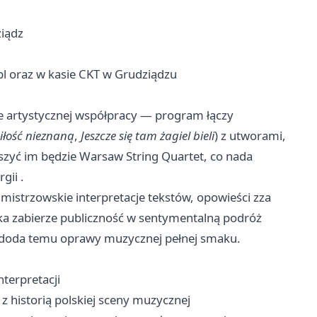
ziądz
t.pl oraz w kasie CKT w Grudziądzu
cie artystycznej współpracy — program łączy
łość nieznaną
,
Jeszcze się tam żagiel bieli
) z utworami,
szyć im będzie Warsaw String Quartet, co nada
gii .
mistrzowskie interpretacje tekstów, opowieści zza
ewska zabierze publiczność w sentymentalną podróż
cz doda temu oprawy muzycznej pełnej smaku.
nterpretacji
z historią polskiej sceny muzycznej