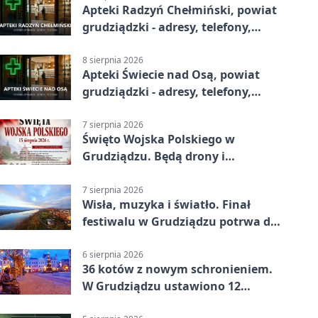
Apteki Radzyń Chełmiński, powiat
grudziądzki - adresy, telefony,
godziny otwarcia
8 sierpnia 2026
Apteki Świecie nad Osą, powiat
grudziądzki - adresy, telefony,
godziny otwarcia
7 sierpnia 2026
Święto Wojska Polskiego w
Grudziądzu. Będą drony i
wojskowa grochówka
7 sierpnia 2026
Wisła, muzyka i światło. Finał
festiwalu w Grudziądzu potrwa do
wieczora
6 sierpnia 2026
36 kotów z nowym schronieniem.
W Grudziądzu ustawiono 12
potrójnych budek