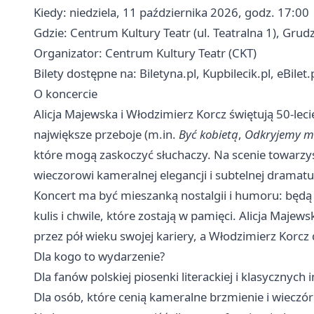
Kiedy: niedziela, 11 października 2026, godz. 17:00
Gdzie: Centrum Kultury Teatr (ul. Teatralna 1), Grud
Organizator: Centrum Kultury Teatr (CKT)
Bilety dostępne na: Biletyna.pl, Kupbilecik.pl, eBile
O koncercie
Alicja Majewska i Włodzimierz Korcz świętują 50-le
największe przeboje (m.in.
Być kobietą
,
Odkryjemy mi
które mogą zaskoczyć słuchaczy. Na scenie towarzy
wieczorowi kameralnej elegancji i subtelnej dramatur
Koncert ma być mieszanką nostalgii i humoru: będą 
kulis i chwile, które zostają w pamięci. Alicja Maj
przez pół wieku swojej kariery, a Włodzimierz Kor
Dla kogo to wydarzenie?
Dla fanów polskiej piosenki literackiej i klasycznych i
Dla osób, które cenią kameralne brzmienie i wieczór 