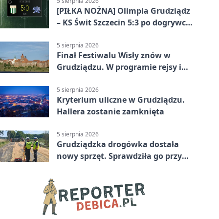
5 sierpnia 2026
[PIŁKA NOŻNA] Olimpia Grudziądz
– KS Świt Szczecin 5:3 po dogrywce
w Pucharze Polski. Gospodarze
odwrócili losy meczu
5 sierpnia 2026
Finał Festiwalu Wisły znów w
Grudziądzu. W programie rejsy i
parady
5 sierpnia 2026
Kryterium uliczne w Grudziądzu.
Hallera zostanie zamknięta
5 sierpnia 2026
Grudziądzka drogówka dostała
nowy sprzęt. Sprawdziła go przy
ciągniku