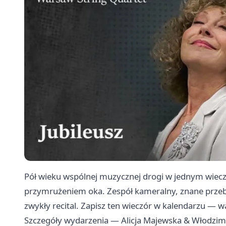
Pół wieku wspólnej muzycznej drogi w jednym wieczo
przymrużeniem oka. Zespół kameralny, znane przeboj
zwykły recital. Zapisz ten wieczór w kalendarzu — wa
Szczegóły wydarzenia — Alicja Majewska & Włodzimie