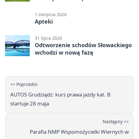
lidze. Olimpia wyrwała punkt w
końcówce
1 sierpnia 2026
Apteki
31 lipca 2026
Odtworzenie schodów Słowackiego
wchodzi w nową fazę
<< Poprzedni
AUTOS Grudziądz: kurs prawa jazdy kat. B
startuje 28 maja
Następny >>
Parafia NMP Wspomożycielki Wiernych w