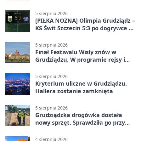
potrójnych budek
5 sierpnia 2026
[PIŁKA NOŻNA] Olimpia Grudziądz –
KS Świt Szczecin 5:3 po dogrywce w
Pucharze Polski. Gospodarze
odwrócili losy meczu
5 sierpnia 2026
Finał Festiwalu Wisły znów w
Grudziądzu. W programie rejsy i
parady
5 sierpnia 2026
Kryterium uliczne w Grudziądzu.
Hallera zostanie zamknięta
5 sierpnia 2026
Grudziądzka drogówka dostała
nowy sprzęt. Sprawdziła go przy
ciągniku
4 sierpnia 2026