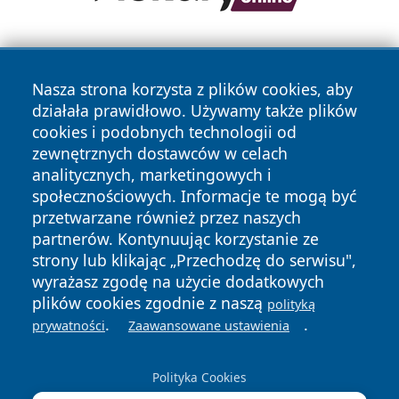
Nasza strona korzysta z plików cookies, aby
działała prawidłowo. Używamy także plików
cookies i podobnych technologii od
zewnętrznych dostawców w celach
Copyright © 2026 wrotagrudziadza.pl Wszystkie prawa
analitycznych, marketingowych i
zastrzeżone.
społecznościowych. Informacje te mogą być
przetwarzane również przez naszych
partnerów. Kontynuując korzystanie ze
Polityka
Polityka
News
Autorzy
strony lub klikając „Przechodzę do serwisu",
Prywatności
Cookies
wyrażasz zgodę na użycie dodatkowych
plików cookies zgodnie z naszą
polityką
.
.
prywatności
Zaawansowane ustawienia
Polityka Cookies