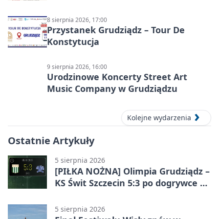
8 sierpnia 2026, 17:00
Przystanek Grudziądz – Tour De
Konstytucja
9 sierpnia 2026, 16:00
Urodzinowe Koncerty Street Art
Music Company w Grudziądzu
Kolejne wydarzenia
Ostatnie Artykuły
5 sierpnia 2026
[PIŁKA NOŻNA] Olimpia Grudziądz –
KS Świt Szczecin 5:3 po dogrywce w
Pucharze Polski. Gospodarze
odwrócili losy meczu
5 sierpnia 2026