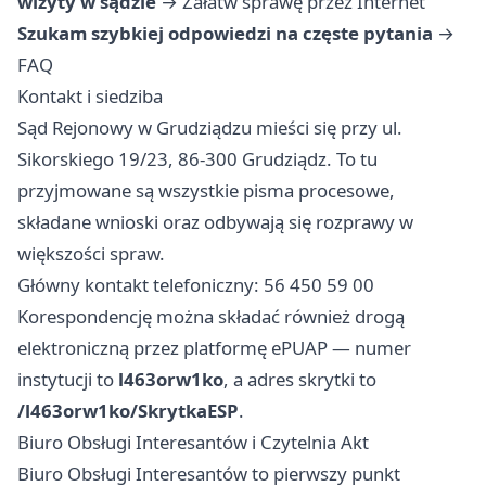
wizyty w sądzie
→
Załatw sprawę przez Internet
Szukam szybkiej odpowiedzi na częste pytania
→
FAQ
Kontakt i siedziba
Sąd Rejonowy w Grudziądzu mieści się przy ul.
Sikorskiego 19/23, 86-300 Grudziądz. To tu
przyjmowane są wszystkie pisma procesowe,
składane wnioski oraz odbywają się rozprawy w
większości spraw.
Główny kontakt telefoniczny: 56 450 59 00
Korespondencję można składać również drogą
elektroniczną przez platformę ePUAP — numer
instytucji to
l463orw1ko
, a adres skrytki to
/l463orw1ko/SkrytkaESP
.
Biuro Obsługi Interesantów i Czytelnia Akt
Biuro Obsługi Interesantów to pierwszy punkt