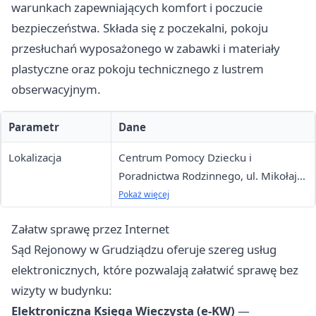
warunkach zapewniających komfort i poczucie
bezpieczeństwa. Składa się z poczekalni, pokoju
przesłuchań wyposażonego w zabawki i materiały
plastyczne oraz pokoju technicznego z lustrem
obserwacyjnym.
Parametr
Dane
Lokalizacja
Centrum Pomocy Dziecku i
Poradnictwa Rodzinnego, ul. Mikołaja
z Ryńska 8, 86-300 Grudziądz
Pokaż więcej
Załatw sprawę przez Internet
Sąd Rejonowy w Grudziądzu oferuje szereg usług
elektronicznych, które pozwalają załatwić sprawę bez
wizyty w budynku:
Elektroniczna Księga Wieczysta (e-KW)
—