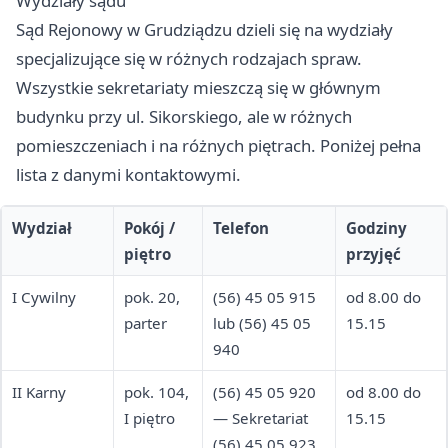
Wydziały sądu
Sąd Rejonowy w Grudziądzu dzieli się na wydziały
specjalizujące się w różnych rodzajach spraw.
Wszystkie sekretariaty mieszczą się w głównym
budynku przy ul. Sikorskiego, ale w różnych
pomieszczeniach i na różnych piętrach. Poniżej pełna
lista z danymi kontaktowymi.
Wydział
Pokój /
Telefon
Godziny
piętro
przyjęć
I Cywilny
pok. 20,
(56) 45 05 915
od 8.00 do
parter
lub (56) 45 05
15.15
940
II Karny
pok. 104,
(56) 45 05 920
od 8.00 do
I piętro
— Sekretariat
15.15
(56) 45 05 923