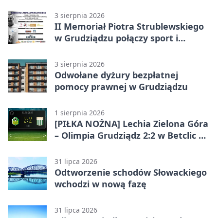
debata
3 sierpnia 2026
II Memoriał Piotra Strublewskiego
w Grudziądzu połączy sport i
jubileusz
3 sierpnia 2026
Odwołane dyżury bezpłatnej
pomocy prawnej w Grudziądzu
1 sierpnia 2026
[PIŁKA NOŻNA] Lechia Zielona Góra
– Olimpia Grudziądz 2:2 w Betclic 2.
lidze. Olimpia wyrwała punkt w
końcówce
31 lipca 2026
Odtworzenie schodów Słowackiego
wchodzi w nową fazę
31 lipca 2026