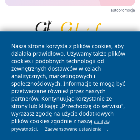
autopromocja
Nasza strona korzysta z plików cookies, aby
działała prawidłowo. Używamy także plików
cookies i podobnych technologii od
zewnętrznych dostawców w celach
analitycznych, marketingowych i
społecznościowych. Informacje te mogą być
przetwarzane również przez naszych
Copyright © 2026 wrotagrudziadza.pl Wszystkie prawa
zastrzeżone.
partnerów. Kontynuując korzystanie ze
strony lub klikając „Przechodzę do serwisu",
wyrażasz zgodę na użycie dodatkowych
Polityka
Polityka
plików cookies zgodnie z naszą
polityką
News
Autorzy
Prywatności
Cookies
.
.
prywatności
Zaawansowane ustawienia