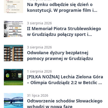
Na Rynku odbędzie się dzień o
konstytucji. W programie film i
debata
3 sierpnia 2026
II Memoriał Piotra Strublewskiego
w Grudziądzu połączy sport i
jubileusz
3 sierpnia 2026
Odwołane dyżury bezpłatnej
pomocy prawnej w Grudziądzu
1 sierpnia 2026
[PIŁKA NOŻNA] Lechia Zielona Góra
– Olimpia Grudziądz 2:2 w Betclic 2.
lidze. Olimpia wyrwała punkt w
końcówce
31 lipca 2026
Odtworzenie schodów Słowackiego
wchodzi w nową fazę