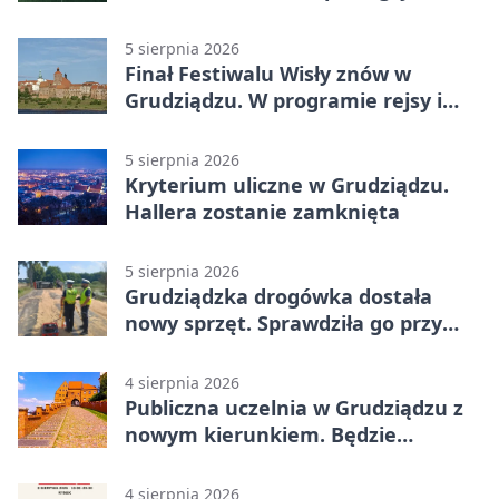
Pucharze Polski. Gospodarze
odwrócili losy meczu
5 sierpnia 2026
Finał Festiwalu Wisły znów w
Grudziądzu. W programie rejsy i
parady
5 sierpnia 2026
Kryterium uliczne w Grudziądzu.
Hallera zostanie zamknięta
5 sierpnia 2026
Grudziądzka drogówka dostała
nowy sprzęt. Sprawdziła go przy
ciągniku
4 sierpnia 2026
Publiczna uczelnia w Grudziądzu z
nowym kierunkiem. Będzie
Zarządzanie
4 sierpnia 2026