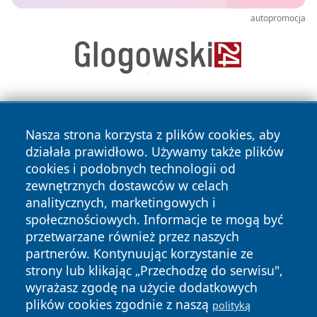
autopromocja
Nasza strona korzysta z plików cookies, aby
działała prawidłowo. Używamy także plików
cookies i podobnych technologii od
zewnętrznych dostawców w celach
Copyright © 2026 wrotagrudziadza.pl Wszystkie prawa
analitycznych, marketingowych i
zastrzeżone.
społecznościowych. Informacje te mogą być
przetwarzane również przez naszych
partnerów. Kontynuując korzystanie ze
Polityka
Polityka
News
Autorzy
strony lub klikając „Przechodzę do serwisu",
Prywatności
Cookies
wyrażasz zgodę na użycie dodatkowych
plików cookies zgodnie z naszą
polityką