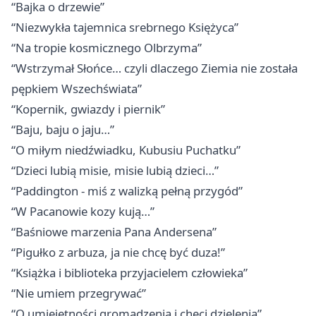
“Bajka o drzewie”
“Niezwykła tajemnica srebrnego Księżyca”
“Na tropie kosmicznego Olbrzyma”
“Wstrzymał Słońce… czyli dlaczego Ziemia nie została
pępkiem Wszechświata”
“Kopernik, gwiazdy i piernik”
“Baju, baju o jaju…”
“O miłym niedźwiadku, Kubusiu Puchatku”
“Dzieci lubią misie, misie lubią dzieci…”
“Paddington - miś z walizką pełną przygód”
“W Pacanowie kozy kują…”
“Baśniowe marzenia Pana Andersena”
“Pigułko z arbuza, ja nie chcę być duza!”
“Książka i biblioteka przyjacielem człowieka”
“Nie umiem przegrywać”
“O umiejętności gromadzenia i chęci dzielenia”