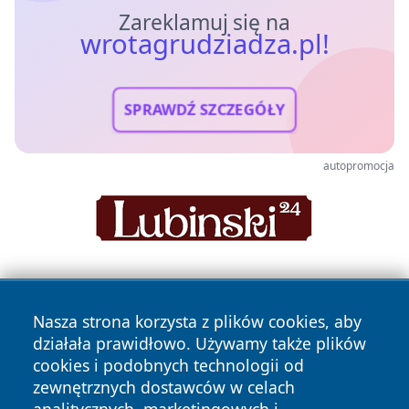
Zareklamuj się na
wrotagrudziadza.pl!
SPRAWDŹ SZCZEGÓŁY
autopromocja
Nasza strona korzysta z plików cookies, aby
działała prawidłowo. Używamy także plików
cookies i podobnych technologii od
zewnętrznych dostawców w celach
Copyright © 2026 wrotagrudziadza.pl Wszystkie prawa