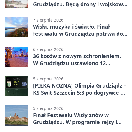
Grudziądzu. Będą drony i wojskowa
grochówka
7 sierpnia 2026
Wisła, muzyka i światło. Finał
festiwalu w Grudziądzu potrwa do
wieczora
6 sierpnia 2026
36 kotów z nowym schronieniem.
W Grudziądzu ustawiono 12
potrójnych budek
5 sierpnia 2026
[PIŁKA NOŻNA] Olimpia Grudziądz –
KS Świt Szczecin 5:3 po dogrywce w
Pucharze Polski. Gospodarze
odwrócili losy meczu
5 sierpnia 2026
Finał Festiwalu Wisły znów w
Grudziądzu. W programie rejsy i
parady