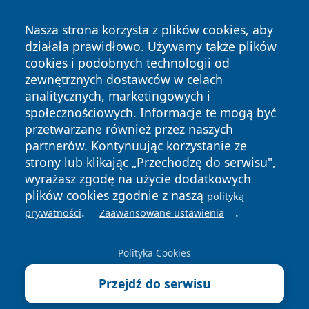
Nasza strona korzysta z plików cookies, aby
działała prawidłowo. Używamy także plików
cookies i podobnych technologii od
zewnętrznych dostawców w celach
Copyright © 2026 wrotagrudziadza.pl Wszystkie prawa
analitycznych, marketingowych i
zastrzeżone.
społecznościowych. Informacje te mogą być
przetwarzane również przez naszych
partnerów. Kontynuując korzystanie ze
Polityka
Polityka
News
Autorzy
strony lub klikając „Przechodzę do serwisu",
Prywatności
Cookies
wyrażasz zgodę na użycie dodatkowych
plików cookies zgodnie z naszą
polityką
.
.
prywatności
Zaawansowane ustawienia
Polityka Cookies
Przejdź do serwisu