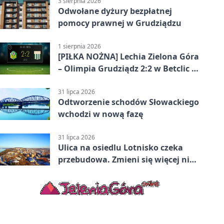
3 sierpnia 2026
Odwołane dyżury bezpłatnej
pomocy prawnej w Grudziądzu
1 sierpnia 2026
[PIŁKA NOŻNA] Lechia Zielona Góra
– Olimpia Grudziądz 2:2 w Betclic 2.
lidze. Olimpia wyrwała punkt w
końcówce
31 lipca 2026
Odtworzenie schodów Słowackiego
wchodzi w nową fazę
31 lipca 2026
Ulica na osiedlu Lotnisko czeka
przebudowa. Zmieni się więcej niż
nawierzchnia