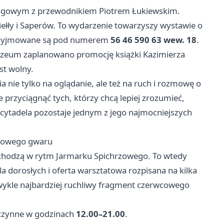
 rogowym z przewodnikiem Piotrem Łukiewskim.
iełły i Saperów. To wydarzenie towarzyszy wystawie o
y przyjmowane są pod numerem
56 46 590 63 wew. 18
.
um zaplanowano promocję książki Kazimierza
st wolny.
nie tylko na oglądanie, ale też na ruch i rozmowę o
 przyciągnąć tych, którzy chcą lepiej zrozumieć,
o cytadela pozostaje jednym z jego najmocniejszych
atowego gwaru
chodzą w rytm Jarmarku Spichrzowego. To wtedy
dla dorosłych i oferta warsztatowa rozpisana na kilka
 zwykle najbardziej ruchliwy fragment czerwcowego
czynne w godzinach
12.00–21.00
.