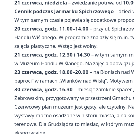
21 czerwca, niedziela
– zwiedzanie potrwa od
10.0
Cennik podczas Jarmarku Spichrzowego
– dzieci
W tym samym czasie pojawią się dodatkowe propoz
20 czerwca, godz. 11.00–14.00
– przy ul. Spichrz
Handlu Wiślanego. W programie znalazły się m.in. t
zajęcia plastyczne. Wstęp jest wolny.
21 czerwca, godz. 12.30 i 14.30
– w tym samym mi
w Muzeum Handlu Wiślanego. Na zajęcia obowiązu
23 czerwca, godz. 18.00–20.00
– na Błoniach nad W
paproci” w ramach „Wianków nad Wisłą”. Motywem 
30 czerwca, godz. 16.30
– miesiąc zamknie spacer
Żebrowskim, przygotowany w przestrzeni Gmachu
Czerwcowy plan muzeum jest gęsty, ale czytelny. N
wystawy mocno osadzone w historii miasta, a na ko
terenowe. Dla Grudziądza to miesiąc, w którym mu
ekspozycyjne.