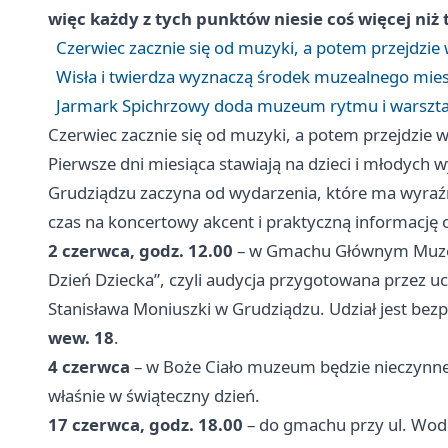
więc każdy z tych punktów niesie coś więcej niż t
Czerwiec zacznie się od muzyki, a potem przejdzie 
Wisła i twierdza wyznaczą środek muzealnego mies
Jarmark Spichrzowy doda muzeum rytmu i warszt
Czerwiec zacznie się od muzyki, a potem przejdzie w
Pierwsze dni miesiąca stawiają na dzieci i młodych
Grudziądzu zaczyna od wydarzenia, które ma wyraźn
czas na koncertowy akcent i praktyczną informację 
2 czerwca, godz. 12.00
– w Gmachu Głównym Muzeu
Dzień Dziecka”, czyli audycja przygotowana przez uc
Stanisława Moniuszki w Grudziądzu. Udział jest be
wew. 18
.
4 czerwca
– w Boże Ciało muzeum będzie nieczynne.
właśnie w świąteczny dzień.
17 czerwca, godz. 18.00
– do gmachu przy ul. Wod