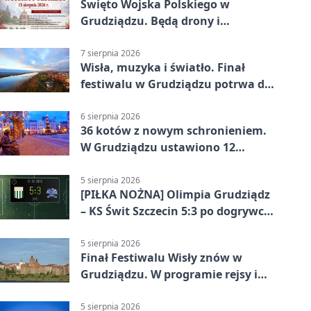
Święto Wojska Polskiego w
Grudziądzu. Będą drony i
wojskowa grochówka
7 sierpnia 2026
Wisła, muzyka i światło. Finał
festiwalu w Grudziądzu potrwa do
wieczora
6 sierpnia 2026
36 kotów z nowym schronieniem.
W Grudziądzu ustawiono 12
potrójnych budek
5 sierpnia 2026
[PIŁKA NOŻNA] Olimpia Grudziądz
– KS Świt Szczecin 5:3 po dogrywce
w Pucharze Polski. Gospodarze
odwrócili losy meczu
5 sierpnia 2026
Finał Festiwalu Wisły znów w
Grudziądzu. W programie rejsy i
parady
5 sierpnia 2026