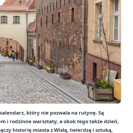
alendarz, który nie pozwala na rutynę. Są
m i rodzinne warsztaty, a obok tego także dzień,
zy historię miasta z Wisłą, twierdzą i sztuką,