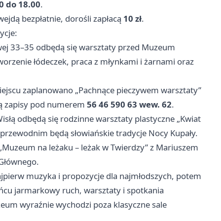
0 do 18.00
.
 wejdą bezpłatnie, dorośli zapłacą
10 zł
.
ycje:
owej 33–35 odbędą się warsztaty przed Muzeum
worzenie łódeczek, praca z młynkami i żarnami oraz
ejscu zaplanowano „Pachnące pieczywem warsztaty”
ją zapisy pod numerem
56 46 590 63 wew. 62
.
isłą odbędą się rodzinne warsztaty plastyczne „Kwiat
przewodnim będą słowiańskie tradycje Nocy Kupały.
 „Muzeum na leżaku – leżak w Twierdzy” z Mariuszem
 Głównego.
ajpierw muzyka i propozycje dla najmłodszych, potem
ńcu jarmarkowy ruch, warsztaty i spotkania
zeum wyraźnie wychodzi poza klasyczne sale