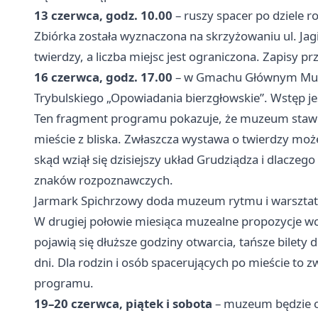
13 czerwca, godz. 10.00
– ruszy spacer po dziele
Zbiórka została wyznaczona na skrzyżowaniu ul. Jag
twierdzy, a liczba miejsc jest ograniczona. Zapis
16 czerwca, godz. 17.00
– w Gmachu Głównym Muze
Trybulskiego „Opowiadania bierzgłowskie”. Wstęp je
Ten fragment programu pokazuje, że muzeum stawia 
mieście z bliska. Zwłaszcza wystawa o twierdzy może
skąd wziął się dzisiejszy układ Grudziądza i dlaczeg
znaków rozpoznawczych.
Jarmark Spichrzowy doda muzeum rytmu i warszt
W drugiej połowie miesiąca muzealne propozycje w
pojawią się dłuższe godziny otwarcia, tańsze bilety 
dni. Dla rodzin i osób spacerujących po mieście to
programu.
19–20 czerwca, piątek i sobota
– muzeum będzie 