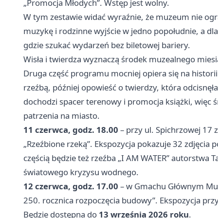
„Promocja Młodych”. Wstęp jest wolny.
W tym zestawie widać wyraźnie, że muzeum nie ogran
muzykę i rodzinne wyjście w jedno popołudnie, a dl
gdzie szukać wydarzeń bez biletowej bariery.
Wisła i twierdza wyznaczą środek muzealnego miesi
Druga część programu mocniej opiera się na historii 
rzeźbą, później opowieść o twierdzy, która odcisnęł
dochodzi spacer terenowy i promocja książki, więc
patrzenia na miasto.
11 czerwca, godz. 18.00
– przy ul. Spichrzowej 17 
„Rzeźbione rzeką”. Ekspozycja pokazuje 32 zdjęcia 
częścią będzie też rzeźba „I AM WATER” autorstwa Ta
światowego kryzysu wodnego.
12 czerwca, godz. 17.00
– w Gmachu Głównym Muze
250. rocznica rozpoczęcia budowy”. Ekspozycja przyp
Będzie dostępna do
13 września 2026 roku
.