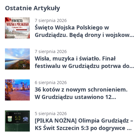
Ostatnie Artykuły
7 sierpnia 2026
Święto Wojska Polskiego w
Grudziądzu. Będą drony i wojskowa
grochówka
7 sierpnia 2026
Wisła, muzyka i światło. Finał
festiwalu w Grudziądzu potrwa do
wieczora
6 sierpnia 2026
36 kotów z nowym schronieniem.
W Grudziądzu ustawiono 12
potrójnych budek
5 sierpnia 2026
[PIŁKA NOŻNA] Olimpia Grudziądz –
KS Świt Szczecin 5:3 po dogrywce w
Pucharze Polski. Gospodarze