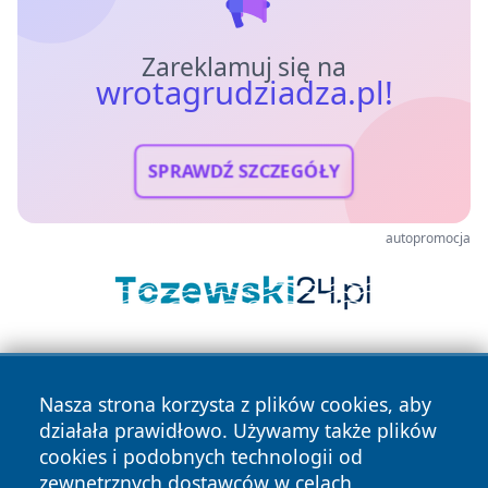
Zareklamuj się na
wrotagrudziadza.pl!
SPRAWDŹ SZCZEGÓŁY
autopromocja
Nasza strona korzysta z plików cookies, aby
działała prawidłowo. Używamy także plików
cookies i podobnych technologii od
zewnętrznych dostawców w celach