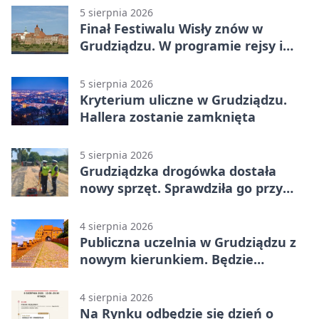
odwrócili losy meczu
5 sierpnia 2026
Finał Festiwalu Wisły znów w
Grudziądzu. W programie rejsy i
parady
5 sierpnia 2026
Kryterium uliczne w Grudziądzu.
Hallera zostanie zamknięta
5 sierpnia 2026
Grudziądzka drogówka dostała
nowy sprzęt. Sprawdziła go przy
ciągniku
4 sierpnia 2026
Publiczna uczelnia w Grudziądzu z
nowym kierunkiem. Będzie
Zarządzanie
4 sierpnia 2026
Na Rynku odbędzie się dzień o