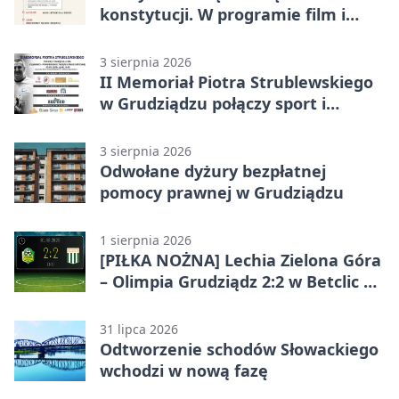
konstytucji. W programie film i
debata
3 sierpnia 2026
II Memoriał Piotra Strublewskiego
w Grudziądzu połączy sport i
jubileusz
3 sierpnia 2026
Odwołane dyżury bezpłatnej
pomocy prawnej w Grudziądzu
1 sierpnia 2026
[PIŁKA NOŻNA] Lechia Zielona Góra
– Olimpia Grudziądz 2:2 w Betclic 2.
lidze. Olimpia wyrwała punkt w
końcówce
31 lipca 2026
Odtworzenie schodów Słowackiego
wchodzi w nową fazę