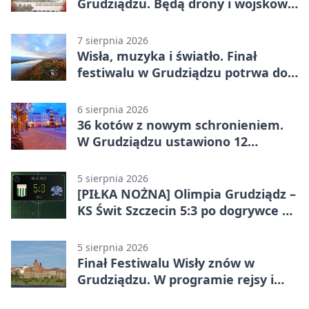
Grudziądzu. Będą drony i wojskowa
grochówka
7 sierpnia 2026
Wisła, muzyka i światło. Finał
festiwalu w Grudziądzu potrwa do
wieczora
6 sierpnia 2026
36 kotów z nowym schronieniem.
W Grudziądzu ustawiono 12
potrójnych budek
5 sierpnia 2026
[PIŁKA NOŻNA] Olimpia Grudziądz –
KS Świt Szczecin 5:3 po dogrywce w
Pucharze Polski. Gospodarze
odwrócili losy meczu
5 sierpnia 2026
Finał Festiwalu Wisły znów w
Grudziądzu. W programie rejsy i
parady