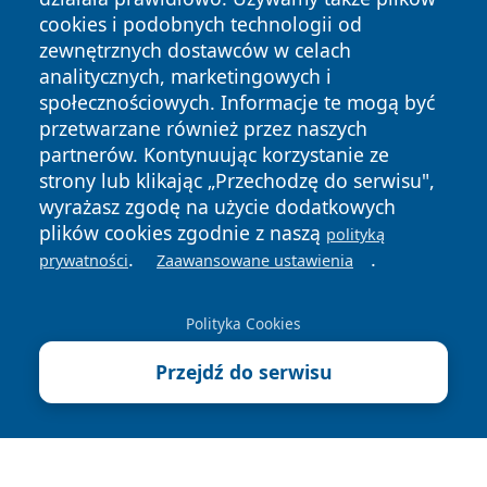
cookies i podobnych technologii od
zewnętrznych dostawców w celach
analitycznych, marketingowych i
społecznościowych. Informacje te mogą być
przetwarzane również przez naszych
Copyright © 2026 wrotagrudziadza.pl Wszystkie prawa
partnerów. Kontynuując korzystanie ze
zastrzeżone.
strony lub klikając „Przechodzę do serwisu",
wyrażasz zgodę na użycie dodatkowych
plików cookies zgodnie z naszą
polityką
Polityka
Polityka
.
.
News
Autorzy
prywatności
Zaawansowane ustawienia
Prywatności
Cookies
Polityka Cookies
Przejdź do serwisu