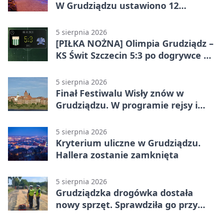
W Grudziądzu ustawiono 12
potrójnych budek
5 sierpnia 2026
[PIŁKA NOŻNA] Olimpia Grudziądz –
KS Świt Szczecin 5:3 po dogrywce w
Pucharze Polski. Gospodarze
odwrócili losy meczu
5 sierpnia 2026
Finał Festiwalu Wisły znów w
Grudziądzu. W programie rejsy i
parady
5 sierpnia 2026
Kryterium uliczne w Grudziądzu.
Hallera zostanie zamknięta
5 sierpnia 2026
Grudziądzka drogówka dostała
nowy sprzęt. Sprawdziła go przy
ciągniku