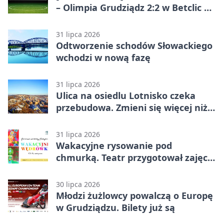
– Olimpia Grudziądz 2:2 w Betclic 2.
lidze. Olimpia wyrwała punkt w
końcówce
31 lipca 2026
Odtworzenie schodów Słowackiego
wchodzi w nową fazę
31 lipca 2026
Ulica na osiedlu Lotnisko czeka
przebudowa. Zmieni się więcej niż
nawierzchnia
31 lipca 2026
Wakacyjne rysowanie pod
chmurką. Teatr przygotował zajęcia
dla młodych
30 lipca 2026
Młodzi żużlowcy powalczą o Europę
w Grudziądzu. Bilety już są