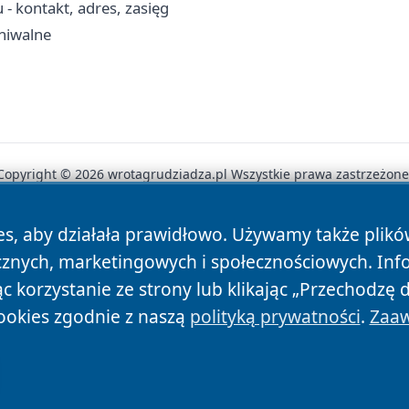
- kontakt, adres, zasięg
hiwalne
Copyright © 2026 wrotagrudziadza.pl Wszystkie prawa zastrzeżone
es, aby działała prawidłowo. Używamy także plik
News
Autorzy
Polityka Prywatności
Polityka Cookie
cznych, marketingowych i społecznościowych. Inf
 korzystanie ze strony lub klikając „Przechodzę 
ookies zgodnie z naszą
polityką prywatności
.
Zaaw