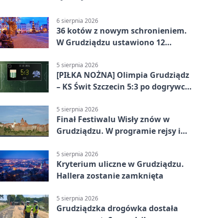
6 sierpnia 2026
36 kotów z nowym schronieniem.
W Grudziądzu ustawiono 12
potrójnych budek
5 sierpnia 2026
[PIŁKA NOŻNA] Olimpia Grudziądz
– KS Świt Szczecin 5:3 po dogrywce
w Pucharze Polski. Gospodarze
odwrócili losy meczu
5 sierpnia 2026
Finał Festiwalu Wisły znów w
Grudziądzu. W programie rejsy i
parady
5 sierpnia 2026
Kryterium uliczne w Grudziądzu.
Hallera zostanie zamknięta
5 sierpnia 2026
Grudziądzka drogówka dostała