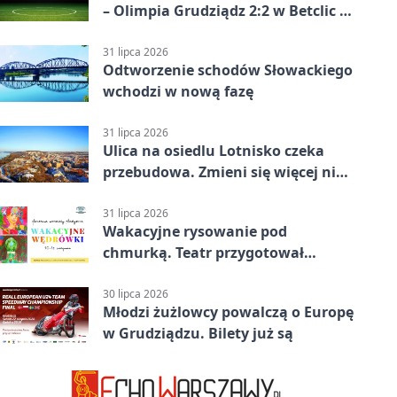
– Olimpia Grudziądz 2:2 w Betclic 2.
lidze. Olimpia wyrwała punkt w
końcówce
31 lipca 2026
Odtworzenie schodów Słowackiego
wchodzi w nową fazę
31 lipca 2026
Ulica na osiedlu Lotnisko czeka
przebudowa. Zmieni się więcej niż
nawierzchnia
31 lipca 2026
Wakacyjne rysowanie pod
chmurką. Teatr przygotował
zajęcia dla młodych
30 lipca 2026
Młodzi żużlowcy powalczą o Europę
w Grudziądzu. Bilety już są