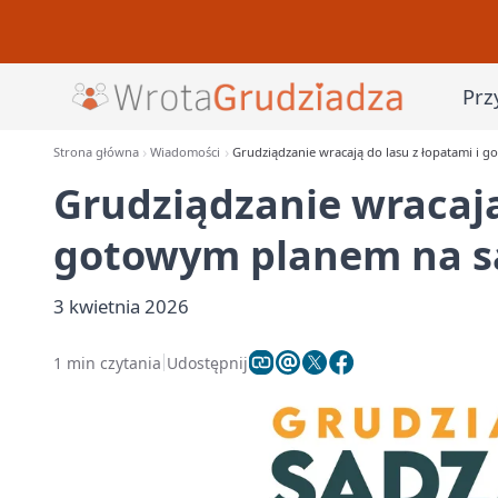
Prz
Strona główna
Wiadomości
Grudziądzanie wracają do lasu z łopatami i 
Grudziądzanie wracają
gotowym planem na s
3 kwietnia 2026
1 min czytania
Udostępnij