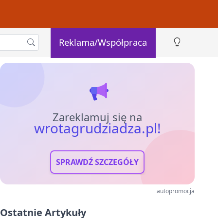
Reklama/Współpraca
Zareklamuj się na
wrotagrudziadza.pl!
SPRAWDŹ SZCZEGÓŁY
autopromocja
Ostatnie Artykuły