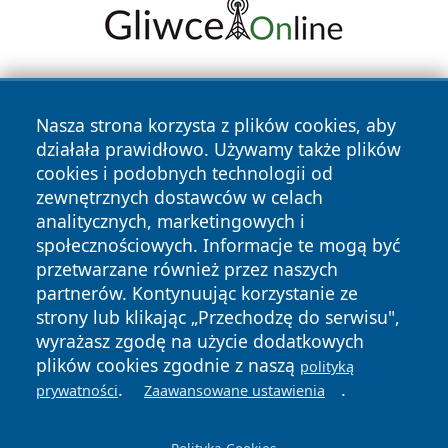
Nasza strona korzysta z plików cookies, aby
działała prawidłowo. Używamy także plików
cookies i podobnych technologii od
zewnętrznych dostawców w celach
Copyright © 2026 wrotagrudziadza.pl Wszystkie prawa
analitycznych, marketingowych i
zastrzeżone.
społecznościowych. Informacje te mogą być
przetwarzane również przez naszych
partnerów. Kontynuując korzystanie ze
Polityka
Polityka
News
Autorzy
strony lub klikając „Przechodzę do serwisu",
Prywatności
Cookies
wyrażasz zgodę na użycie dodatkowych
plików cookies zgodnie z naszą
polityką
.
.
prywatności
Zaawansowane ustawienia