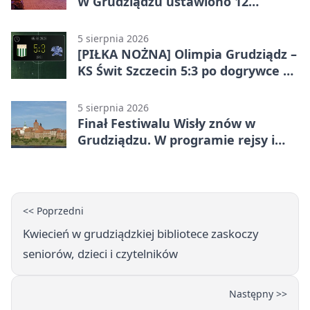
W Grudziądzu ustawiono 12
potrójnych budek
5 sierpnia 2026
[PIŁKA NOŻNA] Olimpia Grudziądz –
KS Świt Szczecin 5:3 po dogrywce w
Pucharze Polski. Gospodarze
odwrócili losy meczu
5 sierpnia 2026
Finał Festiwalu Wisły znów w
Grudziądzu. W programie rejsy i
parady
<< Poprzedni
Kwiecień w grudziądzkiej bibliotece zaskoczy
seniorów, dzieci i czytelników
Następny >>