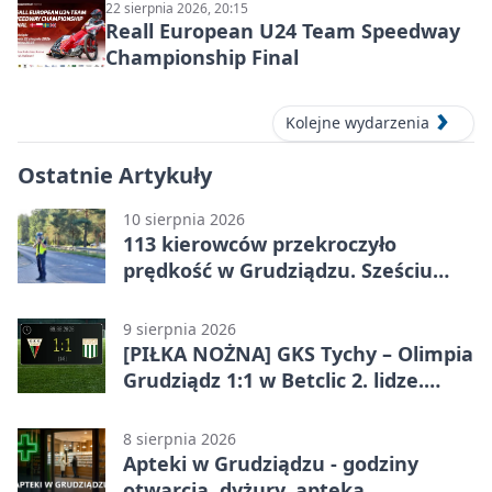
22 sierpnia 2026, 20:15
Reall European U24 Team Speedway
Championship Final
Kolejne wydarzenia
Ostatnie Artykuły
10 sierpnia 2026
113 kierowców przekroczyło
prędkość w Grudziądzu. Sześciu
zapłaci więcej
9 sierpnia 2026
[PIŁKA NOŻNA] GKS Tychy – Olimpia
Grudziądz 1:1 w Betclic 2. lidze.
Olimpia wywozi punkt z Tychów
8 sierpnia 2026
Apteki w Grudziądzu - godziny
otwarcia, dyżury, apteka