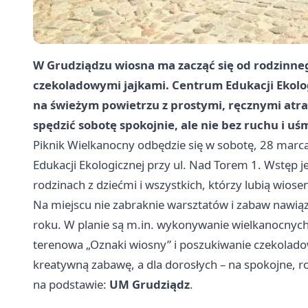
W Grudziądzu wiosna ma zacząć się od rodzinneg
czekoladowymi jajkami. Centrum Edukacji Ekolog
na świeżym powietrzu z prostymi, ręcznymi atrak
spędzić sobotę spokojnie, ale nie bez ruchu i uś
Piknik Wielkanocny odbędzie się w sobotę, 28 marc
Edukacji Ekologicznej przy ul. Nad Torem 1. Wstęp 
rodzinach z dziećmi i wszystkich, którzy lubią wio
Na miejscu nie zabraknie warsztatów i zabaw nawią
roku. W planie są m.in. wykonywanie wielkanocnyc
terenowa „Oznaki wiosny” i poszukiwanie czekoladow
kreatywną zabawę, a dla dorosłych – na spokojne, r
na podstawie:
UM Grudziądz
.