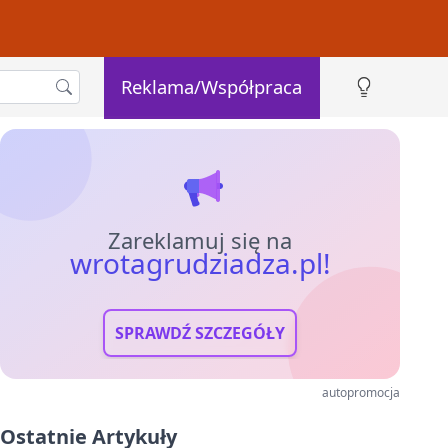
Reklama/Współpraca
Zareklamuj się na
wrotagrudziadza.pl!
SPRAWDŹ SZCZEGÓŁY
autopromocja
Ostatnie Artykuły