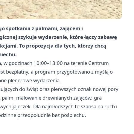
o spotkania z palmami, zającem i
icznej szykuje wydarzenie, które łączy zabawę
cjami. To propozycja dla tych, którzy chcą
miechu.
a, w godzinach 10:00–13:00 na terenie Centrum
jest bezpłatny, a program przygotowano z myślą o
senne plenerowe wydarzenia.
zujących do świąt oraz pierwszych oznak nowej pory
h palm, malowanie drewnianych zająców, gra
ych jajeczek. Dla najmłodszych to szansa na ruch i
odzinne przedpołudnie bez pośpiechu.