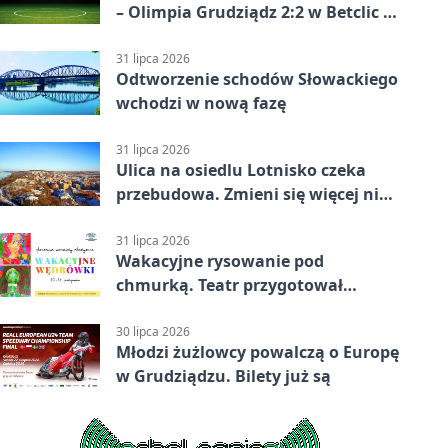
– Olimpia Grudziądz 2:2 w Betclic 2.
lidze. Olimpia wyrwała punkt w
końcówce
31 lipca 2026
Odtworzenie schodów Słowackiego
wchodzi w nową fazę
31 lipca 2026
Ulica na osiedlu Lotnisko czeka
przebudowa. Zmieni się więcej niż
nawierzchnia
31 lipca 2026
Wakacyjne rysowanie pod
chmurką. Teatr przygotował
zajęcia dla młodych
30 lipca 2026
Młodzi żużlowcy powalczą o Europę
w Grudziądzu. Bilety już są