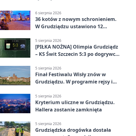
6 sierpnia 2026
36 kotów z nowym schronieniem.
W Grudziądzu ustawiono 12
potrójnych budek
5 sierpnia 2026
[PIŁKA NOŻNA] Olimpia Grudziądz
– KS Świt Szczecin 5:3 po dogrywce
w Pucharze Polski. Gospodarze
odwrócili losy meczu
5 sierpnia 2026
Finał Festiwalu Wisły znów w
Grudziądzu. W programie rejsy i
parady
5 sierpnia 2026
Kryterium uliczne w Grudziądzu.
Hallera zostanie zamknięta
5 sierpnia 2026
Grudziądzka drogówka dostała