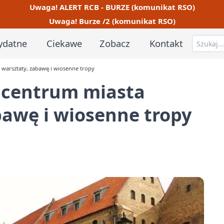
Uwaga! ALERT RCB - BURZE (komunikat RSO)
Uwaga! Burze /2 (komunikat RSO)
ydatne
Ciekawe
Zobacz
Kontakt
 warsztaty, zabawę i wiosenne tropy
 centrum miasta
bawę i wiosenne tropy