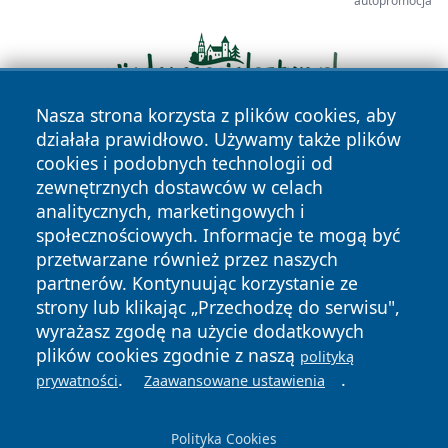
autopromocja
Nasza strona korzysta z plików cookies, aby
działała prawidłowo. Używamy także plików
cookies i podobnych technologii od
zewnętrznych dostawców w celach
analitycznych, marketingowych i
społecznościowych. Informacje te mogą być
przetwarzane również przez naszych
Copyright © 2026 wrotagrudziadza.pl Wszystkie prawa
partnerów. Kontynuując korzystanie ze
zastrzeżone.
strony lub klikając „Przechodzę do serwisu",
wyrażasz zgodę na użycie dodatkowych
plików cookies zgodnie z naszą
polityką
Polityka
Polityka
News
Autorzy
.
.
prywatności
Zaawansowane ustawienia
Prywatności
Cookies
Polityka Cookies