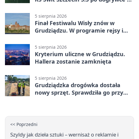
Pucharze Polski. Gospodarze
odwrócili losy meczu
5 sierpnia 2026
Finał Festiwalu Wisły znów w
Grudziądzu. W programie rejsy i
parady
5 sierpnia 2026
Kryterium uliczne w Grudziądzu.
Hallera zostanie zamknięta
5 sierpnia 2026
Grudziądzka drogówka dostała
nowy sprzęt. Sprawdziła go przy
ciągniku
<< Poprzedni
Szyldy jak dzieła sztuki – wernisaż o reklamie i