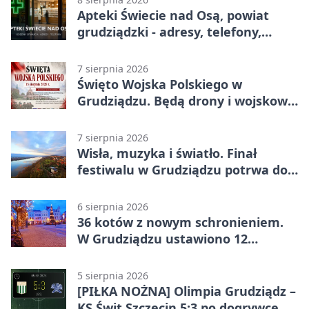
Apteki Świecie nad Osą, powiat
grudziądzki - adresy, telefony,
godziny otwarcia
7 sierpnia 2026
Święto Wojska Polskiego w
Grudziądzu. Będą drony i wojskowa
grochówka
7 sierpnia 2026
Wisła, muzyka i światło. Finał
festiwalu w Grudziądzu potrwa do
wieczora
6 sierpnia 2026
36 kotów z nowym schronieniem.
W Grudziądzu ustawiono 12
potrójnych budek
5 sierpnia 2026
[PIŁKA NOŻNA] Olimpia Grudziądz –
KS Świt Szczecin 5:3 po dogrywce w