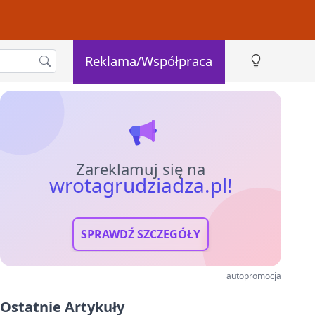
Reklama/Współpraca
Zareklamuj się na
wrotagrudziadza.pl!
SPRAWDŹ SZCZEGÓŁY
autopromocja
Ostatnie Artykuły