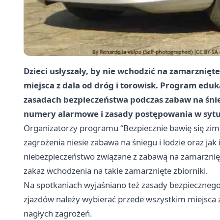
Dzieci usłyszały, by nie wchodzić na zamarznię
miejsca z dala od dróg i torowisk. Program edu
zasadach bezpieczeństwa podczas zabaw na śnieg
numery alarmowe i zasady postępowania w sytu
Organizatorzy programu “Bezpiecznie bawię się zimą
zagrożenia niesie zabawa na śniegu i lodzie oraz j
niebezpieczeństwo związane z zabawą na zamarzni
zakaz wchodzenia na takie zamarznięte zbiorniki.
Na spotkaniach wyjaśniano też zasady bezpiecznego k
zjazdów należy wybierać przede wszystkim miejsca z d
nagłych zagrożeń.