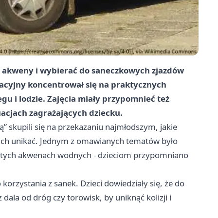
te akweny i wybierać do saneczkowych zjazdów
kacyjny koncentrował się na praktycznych
u i lodzie. Zajęcia miały przypomnieć też
acjach zagrażających dziecku.
” skupili się na przekazaniu najmłodszym, jakie
ak ich unikać. Jednym z omawianych tematów było
ętych akwenach wodnych - dzieciom przypomniano
orzystania z sanek. Dzieci dowiedziały się, że do
ala od dróg czy torowisk, by uniknąć kolizji i