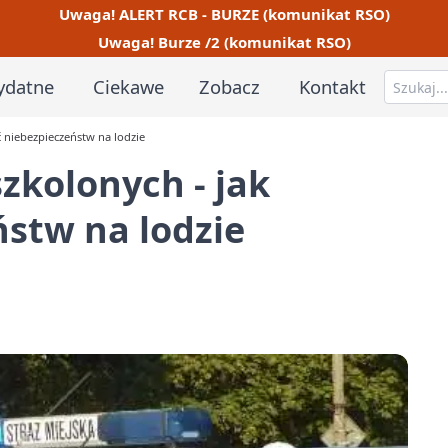
Uwaga! ALERT RCB - BURZE (komunikat RSO)
Uwaga! Burze /2 (komunikat RSO)
ydatne
Ciekawe
Zobacz
Kontakt
ć niebezpieczeństw na lodzie
zkolonych - jak
stw na lodzie