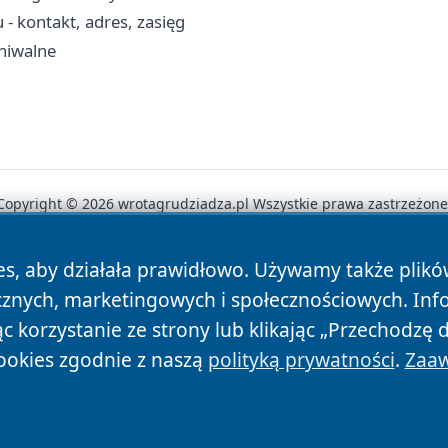
- kontakt, adres, zasięg
hiwalne
Copyright © 2026 wrotagrudziadza.pl Wszystkie prawa zastrzeżone
es, aby działała prawidłowo. Używamy także plik
News
Autorzy
Polityka Prywatności
Polityka Cookie
cznych, marketingowych i społecznościowych. Inf
 korzystanie ze strony lub klikając „Przechodzę 
ookies zgodnie z naszą
polityką prywatności
.
Zaaw