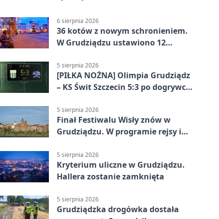
6 sierpnia 2026
36 kotów z nowym schronieniem.
W Grudziądzu ustawiono 12
potrójnych budek
5 sierpnia 2026
[PIŁKA NOŻNA] Olimpia Grudziądz
– KS Świt Szczecin 5:3 po dogrywce
w Pucharze Polski. Gospodarze
odwrócili losy meczu
5 sierpnia 2026
Finał Festiwalu Wisły znów w
Grudziądzu. W programie rejsy i
parady
5 sierpnia 2026
Kryterium uliczne w Grudziądzu.
Hallera zostanie zamknięta
5 sierpnia 2026
Grudziądzka drogówka dostała