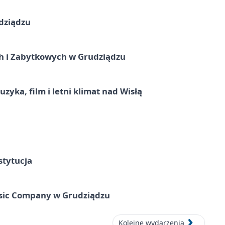
dziądzu
 i Zabytkowych w Grudziądzu
zyka, film i letni klimat nad Wisłą
stytucja
usic Company w Grudziądzu
Kolejne wydarzenia