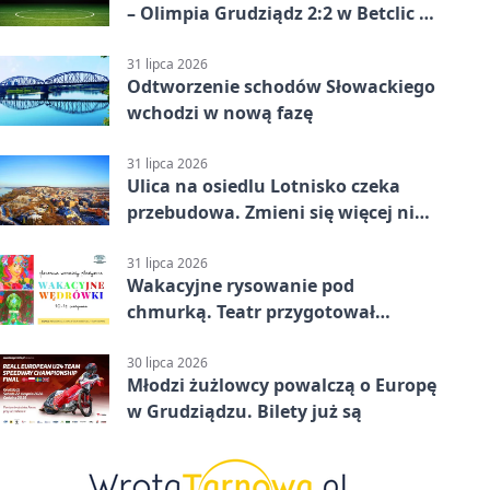
– Olimpia Grudziądz 2:2 w Betclic 2.
lidze. Olimpia wyrwała punkt w
końcówce
31 lipca 2026
Odtworzenie schodów Słowackiego
wchodzi w nową fazę
31 lipca 2026
Ulica na osiedlu Lotnisko czeka
przebudowa. Zmieni się więcej niż
nawierzchnia
31 lipca 2026
Wakacyjne rysowanie pod
chmurką. Teatr przygotował
zajęcia dla młodych
30 lipca 2026
Młodzi żużlowcy powalczą o Europę
w Grudziądzu. Bilety już są