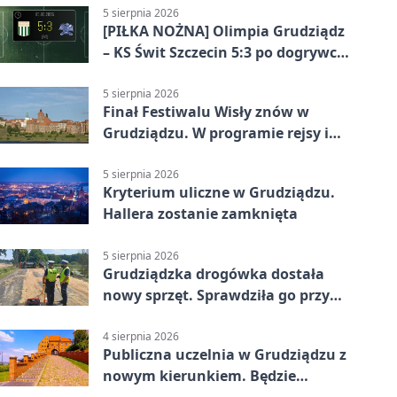
5 sierpnia 2026
[PIŁKA NOŻNA] Olimpia Grudziądz
– KS Świt Szczecin 5:3 po dogrywce
w Pucharze Polski. Gospodarze
odwrócili losy meczu
5 sierpnia 2026
Finał Festiwalu Wisły znów w
Grudziądzu. W programie rejsy i
parady
5 sierpnia 2026
Kryterium uliczne w Grudziądzu.
Hallera zostanie zamknięta
5 sierpnia 2026
Grudziądzka drogówka dostała
nowy sprzęt. Sprawdziła go przy
ciągniku
4 sierpnia 2026
Publiczna uczelnia w Grudziądzu z
nowym kierunkiem. Będzie
Zarządzanie