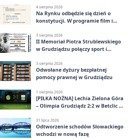
4 sierpnia 2026
Na Rynku odbędzie się dzień o
konstytucji. W programie film i
debata
3 sierpnia 2026
II Memoriał Piotra Strublewskiego
w Grudziądzu połączy sport i
jubileusz
3 sierpnia 2026
Odwołane dyżury bezpłatnej
pomocy prawnej w Grudziądzu
1 sierpnia 2026
[PIŁKA NOŻNA] Lechia Zielona Góra
– Olimpia Grudziądz 2:2 w Betclic 2.
lidze. Olimpia wyrwała punkt w
końcówce
31 lipca 2026
Odtworzenie schodów Słowackiego
wchodzi w nową fazę