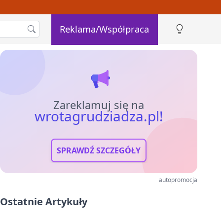
Reklama/Współpraca
Zareklamuj się na
wrotagrudziadza.pl!
SPRAWDŹ SZCZEGÓŁY
autopromocja
Ostatnie Artykuły