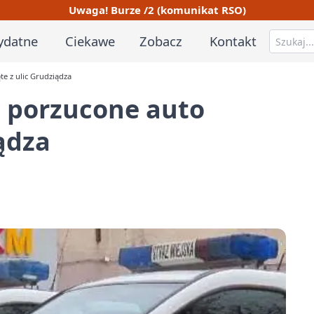
Uwaga! Burze /2 (komunikat RSO)
ydatne
Ciekawe
Zobacz
Kontakt
te z ulic Grudziądza
ne porzucone auto
ądza