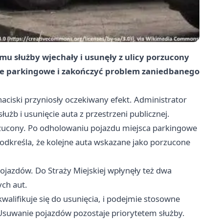
emu służby wjechały i usunęły z ulicy porzucony
ce parkingowe i zakończyć problem zaniedbanego
naciski przyniosły oczekiwany efekt. Administrator
użb i usunięcie auta z przestrzeni publicznej.
rzucony. Po odholowaniu pojazdu miejsca parkingowe
odkreśla, że kolejne auta wskazane jako porzucone
pojazdów. Do Straży Miejskiej wpłynęły też dwa
ch aut.
kwalifikuje się do usunięcia, i podejmie stosowne
Usuwanie pojazdów pozostaje priorytetem służby.