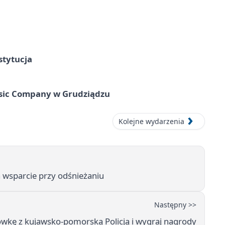
stytucja
usic Company w Grudziądzu
Kolejne wydarzenia
 wsparcie przy odśnieżaniu
Następny >>
żówkę z kujawsko-pomorską Policją i wygraj nagrody